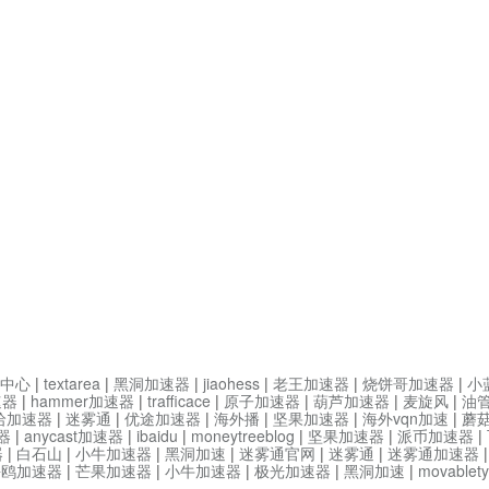
中心
|
textarea
|
黑洞加速器
|
jiaohess
|
老王加速器
|
烧饼哥加速器
|
小
速器
|
hammer加速器
|
trafficace
|
原子加速器
|
葫芦加速器
|
麦旋风
|
油
哈加速器
|
迷雾通
|
优途加速器
|
海外播
|
坚果加速器
|
海外vqn加速
|
蘑
器
|
anycast加速器
|
ibaidu
|
moneytreeblog
|
坚果加速器
|
派币加速器
|
器
|
白石山
|
小牛加速器
|
黑洞加速
|
迷雾通官网
|
迷雾通
|
迷雾通加速器
海鸥加速器
|
芒果加速器
|
小牛加速器
|
极光加速器
|
黑洞加速
|
movable