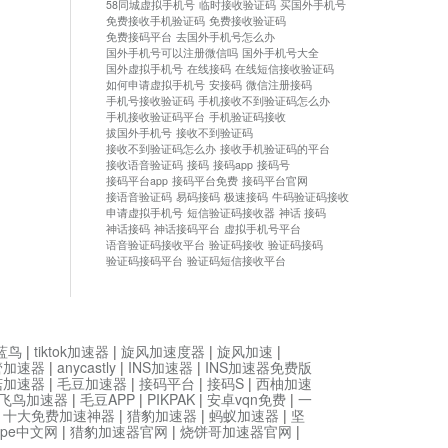
58同城虚拟手机号
临时接收验证码
买国外手机号
免费接收手机验证码
免费接收验证码
免费接码平台
去国外手机号怎么办
国外手机号可以注册微信吗
国外手机号大全
国外虚拟手机号
在线接码
在线短信接收验证码
如何申请虚拟手机号
安接码
微信注册接码
手机号接收验证码
手机接收不到验证码怎么办
手机接收验证码平台
手机验证码接收
拔国外手机号
接收不到验证码
接收不到验证码怎么办
接收手机验证码的平台
接收语音验证码
接码
接码app
接码号
接码平台app
接码平台免费
接码平台官网
接语音验证码
易码接码
极速接码
牛码验证码接收
申请虚拟手机号
短信验证码接收器
神话 接码
神话接码
神话接码平台
虚拟手机号平台
语音验证码接收平台
验证码接收
验证码接码
验证码接码平台
验证码短信接收平台
蓝鸟
|
tiktok加速器
|
旋风加速度器
|
旋风加速
|
管加速器
|
anycastly
|
INS加速器
|
INS加速器免费版
菇加速器
|
毛豆加速器
|
接码平台
|
接码S
|
西柚加速
飞鸟加速器
|
毛豆APP
|
PIKPAK
|
安卓vqn免费
|
一
|
十大免费加速神器
|
猎豹加速器
|
蚂蚁加速器
|
坚
type中文网
|
猎豹加速器官网
|
烧饼哥加速器官网
|