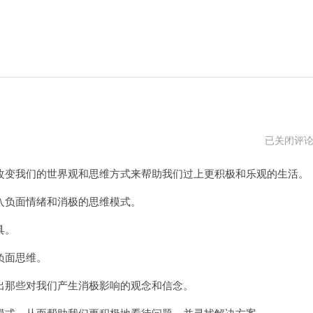
蓝
已关闭评
绿
修
变我们的世界观和思维方式来帮助我们过上更积极和乐观的生活。
改
器
官
负面情绪和消极的思维模式。
方
正
具。
版
负面思维。
那些对我们产生消极影响的观念和信念。
式，从而帮助我们更积极地看待问题，并寻找解决方案。