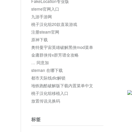
FakeLocation专业版
steme官网入口
九游手游网
桃子汉化组20款直装游戏
注册steam官网
原神下载
奥特曼宇宙英雄破解黑侠mod菜单
金庸群侠传x群芳谱全攻略
… 同意加
steman 在哪下载
都市天际线dlc解锁
地铁跑酷破解版下载内置菜单中文
桃子汉化组移植入口
放置传说兑换码
标签