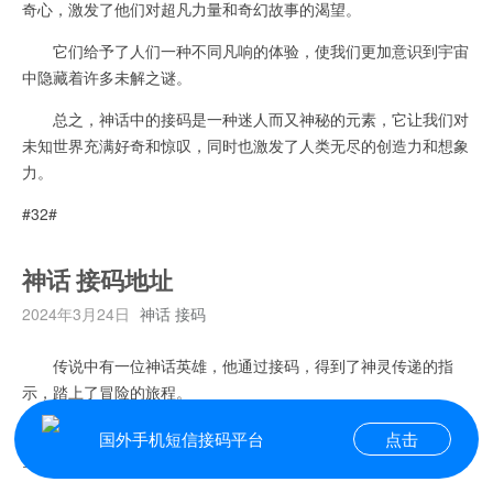
奇心，激发了他们对超凡力量和奇幻故事的渴望。
它们给予了人们一种不同凡响的体验，使我们更加意识到宇宙
中隐藏着许多未解之谜。
总之，神话中的接码是一种迷人而又神秘的元素，它让我们对
未知世界充满好奇和惊叹，同时也激发了人类无尽的创造力和想象
力。
#32#
神话 接码地址
2024年3月24日
神话 接码
传说中有一位神话英雄，他通过接码，得到了神灵传递的指
示，踏上了冒险的旅程。
每一段代码，似乎都包含着一个神秘的谜题，需要他智勇双
国外手机短信接码平台
点击
全，方能解开。