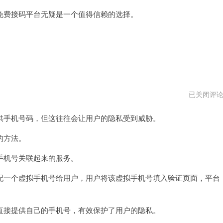
费接码平台无疑是一个值得信赖的选择。
免
已关闭评
费
接
手机号码，但这往往会让用户的隐私受到威胁。
码
平
台
的方法。
免
费
机号关联起来的服务。
一个虚拟手机号给用户，用户将该虚拟手机号填入验证页面，平台
接提供自己的手机号，有效保护了用户的隐私。