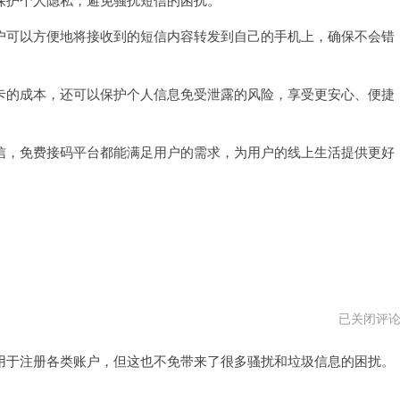
可以方便地将接收到的短信内容转发到自己的手机上，确保不会错
的成本，还可以保护个人信息免受泄露的风险，享受更安心、便捷
，免费接码平台都能满足用户的需求，为用户的线上生活提供更好
免
已关闭评
费
接
于注册各类账户，但这也不免带来了很多骚扰和垃圾信息的困扰。
码
平
台