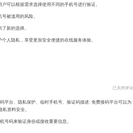
户可以根据需求选择使用不同的手机号进行验证。
号被滥用的风险。
供了新的选择。
个人隐私，享受更加安全便捷的在线服务体验。
免
已关闭评
费
接
码平台、隐私保护、临时手机号、验证码描述: 免费接码平台可以为
码
平
隐私资料安全。
台
平
台
机号码来验证身份或接收重要信息。