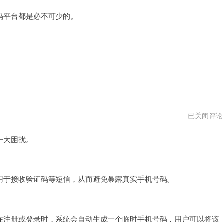
平台都是必不可少的。
免
已关闭评
费
接
一大困扰。
码
平
台
于接收验证码等短信，从而避免暴露真实手机号码。
注册或登录时，系统会自动生成一个临时手机号码，用户可以将该