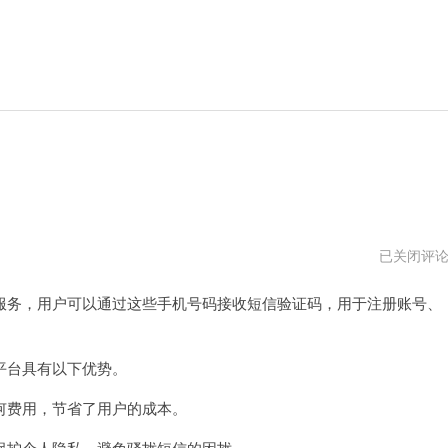
免
已关闭评
费
接
务，用户可以通过这些手机号码接收短信验证码，用于注册账号、
码
平
台
免
费
台具有以下优势。
费用，节省了用户的成本。
护个人隐私，避免骚扰短信的困扰。