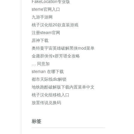
FakeLocation专业版
steme官网入口
九游手游网
桃子汉化组20款直装游戏
注册steam官网
原神下载
奥特曼宇宙英雄破解黑侠mod菜单
金庸群侠传x群芳谱全攻略
… 同意加
steman 在哪下载
都市天际线dlc解锁
地铁跑酷破解版下载内置菜单中文
桃子汉化组移植入口
放置传说兑换码
标签