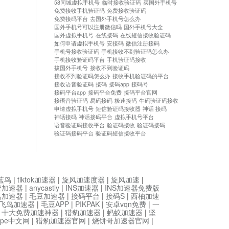
58同城虚拟手机号
临时接收验证码
买国外手机号
免费接收手机验证码
免费接收验证码
免费接码平台
去国外手机号怎么办
国外手机号可以注册微信吗
国外手机号大全
国外虚拟手机号
在线接码
在线短信接收验证码
如何申请虚拟手机号
安接码
微信注册接码
手机号接收验证码
手机接收不到验证码怎么办
手机接收验证码平台
手机验证码接收
拔国外手机号
接收不到验证码
接收不到验证码怎么办
接收手机验证码的平台
接收语音验证码
接码
接码app
接码号
接码平台app
接码平台免费
接码平台官网
接语音验证码
易码接码
极速接码
牛码验证码接收
申请虚拟手机号
短信验证码接收器
神话 接码
神话接码
神话接码平台
虚拟手机号平台
语音验证码接收平台
验证码接收
验证码接码
验证码接码平台
验证码短信接收平台
蓝鸟
|
tiktok加速器
|
旋风加速度器
|
旋风加速
|
管加速器
|
anycastly
|
INS加速器
|
INS加速器免费版
菇加速器
|
毛豆加速器
|
接码平台
|
接码S
|
西柚加速
飞鸟加速器
|
毛豆APP
|
PIKPAK
|
安卓vqn免费
|
一
|
十大免费加速神器
|
猎豹加速器
|
蚂蚁加速器
|
坚
type中文网
|
猎豹加速器官网
|
烧饼哥加速器官网
|