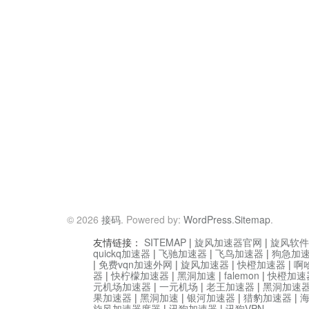
© 2026
接码
. Powered by:
WordPress
.
Sitemap
.
友情链接：
SITEMAP
|
旋风加速器官网
|
旋风软件
quickq加速器
|
飞驰加速器
|
飞鸟加速器
|
狗急加
|
免费vqn加速外网
|
旋风加速器
|
快橙加速器
|
啊
器
|
快柠檬加速器
|
黑洞加速
|
falemon
|
快橙加速
元机场加速器
|
一元机场
|
老王加速器
|
黑洞加速
果加速器
|
黑洞加速
|
银河加速器
|
猎豹加速器
|
旋风加速器度器
|
讯狗加速器
|
讯狗VPN