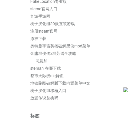
FakeLocation专业版
steme官网入口
九游手游网
桃子汉化组20款直装游戏
注册steam官网
原神下载
奥特曼宇宙英雄破解黑侠mod菜单
金庸群侠传x群芳谱全攻略
… 同意加
steman 在哪下载
都市天际线dlc解锁
地铁跑酷破解版下载内置菜单中文
桃子汉化组移植入口
放置传说兑换码
标签