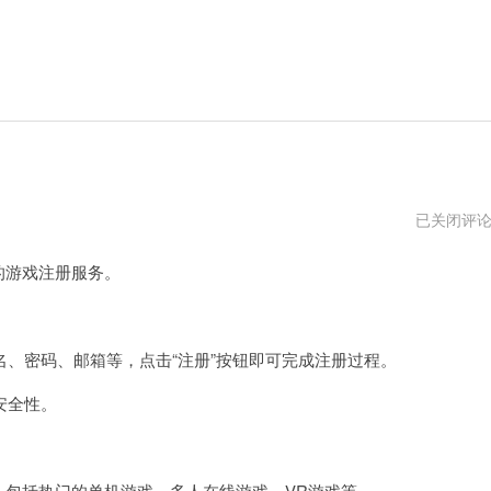
steam
已关闭评
账
号
的游戏注册服务。
注
册
官
。
方
网
密码、邮箱等，点击“注册”按钮即可完成注册过程。
站
安全性。
，包括热门的单机游戏、多人在线游戏、VR游戏等。