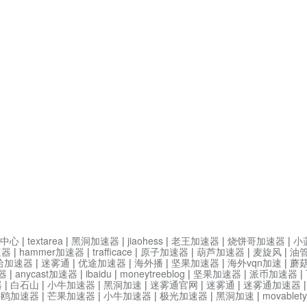
中心
|
textarea
|
黑洞加速器
|
jiaohess
|
老王加速器
|
烧饼哥加速器
|
小
速器
|
hammer加速器
|
trafficace
|
原子加速器
|
葫芦加速器
|
麦旋风
|
油
哈加速器
|
迷雾通
|
优途加速器
|
海外播
|
坚果加速器
|
海外vqn加速
|
蘑
器
|
anycast加速器
|
ibaidu
|
moneytreeblog
|
坚果加速器
|
派币加速器
|
器
|
白石山
|
小牛加速器
|
黑洞加速
|
迷雾通官网
|
迷雾通
|
迷雾通加速器
海鸥加速器
|
芒果加速器
|
小牛加速器
|
极光加速器
|
黑洞加速
|
movable