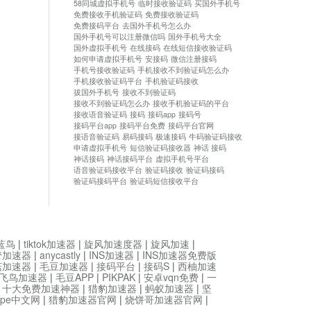
58同城虚拟手机号
临时接收验证码
买国外手机号
免费接收手机验证码
免费接收验证码
免费接码平台
去国外手机号怎么办
国外手机号可以注册微信吗
国外手机号大全
国外虚拟手机号
在线接码
在线短信接收验证码
如何申请虚拟手机号
安接码
微信注册接码
手机号接收验证码
手机接收不到验证码怎么办
手机接收验证码平台
手机验证码接收
拔国外手机号
接收不到验证码
接收不到验证码怎么办
接收手机验证码的平台
接收语音验证码
接码
接码app
接码号
接码平台app
接码平台免费
接码平台官网
接语音验证码
易码接码
极速接码
牛码验证码接收
申请虚拟手机号
短信验证码接收器
神话 接码
神话接码
神话接码平台
虚拟手机号平台
语音验证码接收平台
验证码接收
验证码接码
验证码接码平台
验证码短信接收平台
蓝鸟
|
tiktok加速器
|
旋风加速度器
|
旋风加速
|
管加速器
|
anycastly
|
INS加速器
|
INS加速器免费版
菇加速器
|
毛豆加速器
|
接码平台
|
接码S
|
西柚加速
飞鸟加速器
|
毛豆APP
|
PIKPAK
|
安卓vqn免费
|
一
|
十大免费加速神器
|
猎豹加速器
|
蚂蚁加速器
|
坚
type中文网
|
猎豹加速器官网
|
烧饼哥加速器官网
|