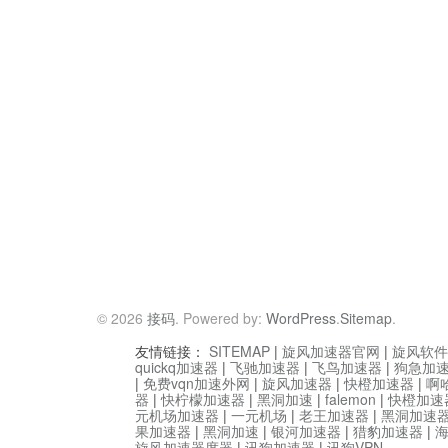
© 2026
接码
. Powered by:
WordPress
.
Sitemap
.
友情链接：
SITEMAP
|
旋风加速器官网
|
旋风软件
quickq加速器
|
飞驰加速器
|
飞鸟加速器
|
狗急加
|
免费vqn加速外网
|
旋风加速器
|
快橙加速器
|
啊
器
|
快柠檬加速器
|
黑洞加速
|
falemon
|
快橙加速
元机场加速器
|
一元机场
|
老王加速器
|
黑洞加速
果加速器
|
黑洞加速
|
银河加速器
|
猎豹加速器
|
旋风加速器度器
|
讯狗加速器
|
讯狗VPN