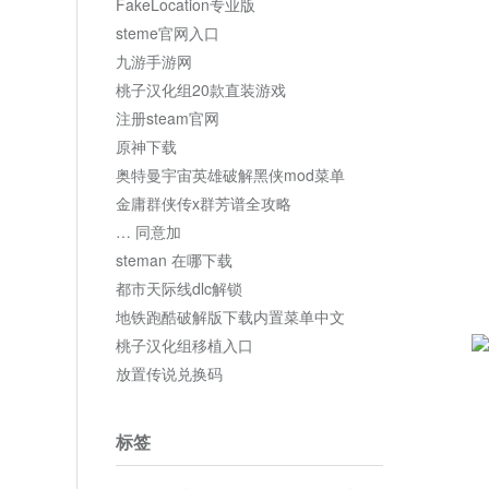
FakeLocation专业版
steme官网入口
九游手游网
桃子汉化组20款直装游戏
注册steam官网
原神下载
奥特曼宇宙英雄破解黑侠mod菜单
金庸群侠传x群芳谱全攻略
… 同意加
steman 在哪下载
都市天际线dlc解锁
地铁跑酷破解版下载内置菜单中文
桃子汉化组移植入口
放置传说兑换码
标签