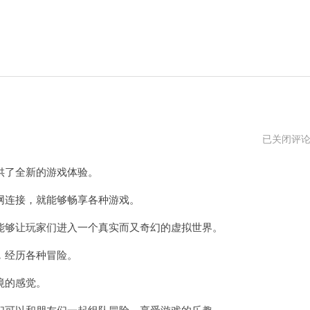
格
已关闭评
来
云
了全新的游戏体验。
游
戏
官
连接，就能够畅享各种游戏。
网
够让玩家们进入一个真实而又奇幻的虚拟世界。
，经历各种冒险。
境的感觉。
可以和朋友们一起组队冒险，享受游戏的乐趣。