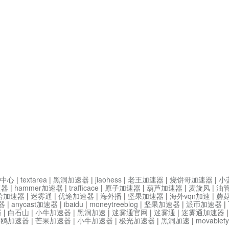
中心
|
textarea
|
黑洞加速器
|
jiaohess
|
老王加速器
|
烧饼哥加速器
|
小
速器
|
hammer加速器
|
trafficace
|
原子加速器
|
葫芦加速器
|
麦旋风
|
油
哈加速器
|
迷雾通
|
优途加速器
|
海外播
|
坚果加速器
|
海外vqn加速
|
蘑
器
|
anycast加速器
|
ibaidu
|
moneytreeblog
|
坚果加速器
|
派币加速器
|
器
|
白石山
|
小牛加速器
|
黑洞加速
|
迷雾通官网
|
迷雾通
|
迷雾通加速器
海鸥加速器
|
芒果加速器
|
小牛加速器
|
极光加速器
|
黑洞加速
|
movable