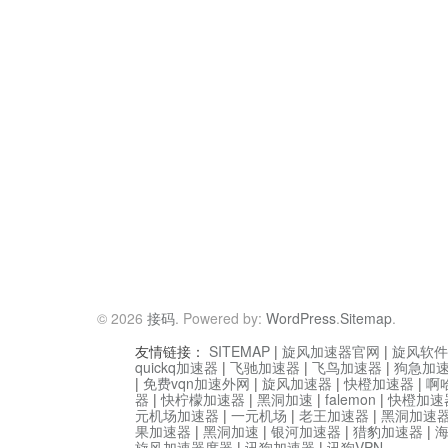
© 2026
接码
. Powered by:
WordPress
.
Sitemap
.
友情链接：
SITEMAP
|
旋风加速器官网
|
旋风软件
quickq加速器
|
飞驰加速器
|
飞鸟加速器
|
狗急加
|
免费vqn加速外网
|
旋风加速器
|
快橙加速器
|
啊
器
|
快柠檬加速器
|
黑洞加速
|
falemon
|
快橙加速
元机场加速器
|
一元机场
|
老王加速器
|
黑洞加速
果加速器
|
黑洞加速
|
银河加速器
|
猎豹加速器
|
旋风加速器度器
|
讯狗加速器
|
讯狗VPN