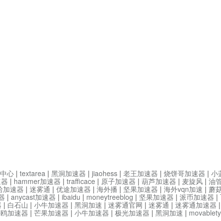
中心
|
textarea
|
黑洞加速器
|
jiaohess
|
老王加速器
|
烧饼哥加速器
|
小
速器
|
hammer加速器
|
trafficace
|
原子加速器
|
葫芦加速器
|
麦旋风
|
油
哈加速器
|
迷雾通
|
优途加速器
|
海外播
|
坚果加速器
|
海外vqn加速
|
蘑
器
|
anycast加速器
|
ibaidu
|
moneytreeblog
|
坚果加速器
|
派币加速器
|
器
|
白石山
|
小牛加速器
|
黑洞加速
|
迷雾通官网
|
迷雾通
|
迷雾通加速器
海鸥加速器
|
芒果加速器
|
小牛加速器
|
极光加速器
|
黑洞加速
|
movable