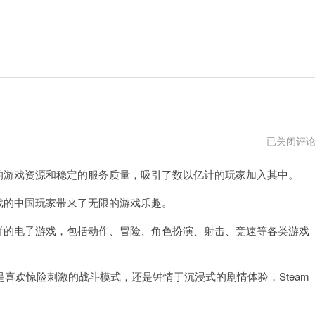
steam
已关闭评
官
网
的游戏资源和稳定的服务质量，吸引了数以亿计的玩家加入其中。
下
载
官
戏的中国玩家带来了无限的游戏乐趣。
方
中
样的电子游戏，包括动作、冒险、角色扮演、射击、竞速等各类游戏
文
版
欢惊险刺激的战斗模式，还是钟情于沉浸式的剧情体验，Steam