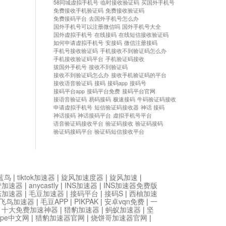
58同城虚拟手机号
临时接收验证码
买国外手机号
免费接收手机验证码
免费接收验证码
免费接码平台
去国外手机号怎么办
国外手机号可以注册微信吗
国外手机号大全
国外虚拟手机号
在线接码
在线短信接收验证码
如何申请虚拟手机号
安接码
微信注册接码
手机号接收验证码
手机接收不到验证码怎么办
手机接收验证码平台
手机验证码接收
拔国外手机号
接收不到验证码
接收不到验证码怎么办
接收手机验证码的平台
接收语音验证码
接码
接码app
接码号
接码平台app
接码平台免费
接码平台官网
接语音验证码
易码接码
极速接码
牛码验证码接收
申请虚拟手机号
短信验证码接收器
神话 接码
神话接码
神话接码平台
虚拟手机号平台
语音验证码接收平台
验证码接收
验证码接码
验证码接码平台
验证码短信接收平台
蓝鸟
|
tiktok加速器
|
旋风加速度器
|
旋风加速
|
管加速器
|
anycastly
|
INS加速器
|
INS加速器免费版
菇加速器
|
毛豆加速器
|
接码平台
|
接码S
|
西柚加速
飞鸟加速器
|
毛豆APP
|
PIKPAK
|
安卓vqn免费
|
一
|
十大免费加速神器
|
猎豹加速器
|
蚂蚁加速器
|
坚
type中文网
|
猎豹加速器官网
|
烧饼哥加速器官网
|