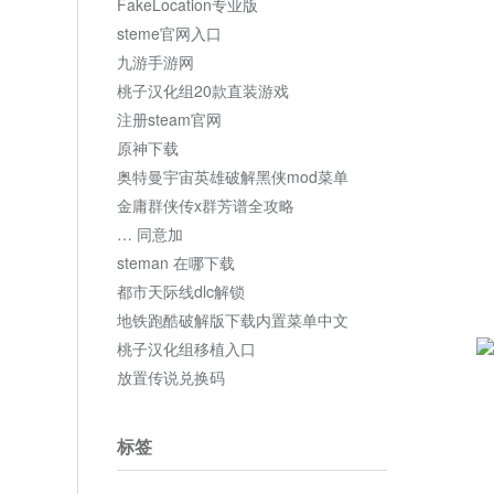
FakeLocation专业版
steme官网入口
九游手游网
桃子汉化组20款直装游戏
注册steam官网
原神下载
奥特曼宇宙英雄破解黑侠mod菜单
金庸群侠传x群芳谱全攻略
… 同意加
steman 在哪下载
都市天际线dlc解锁
地铁跑酷破解版下载内置菜单中文
桃子汉化组移植入口
放置传说兑换码
标签