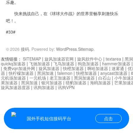
乐趣。
快来挑战自己，在《球球大作战》的世界里畅享刺激快乐
吧！。
#33#
© 2026
接码
. Powered by:
WordPress
.
Sitemap
.
友情链接：
SITEMAP
|
旋风加速器官网
|
旋风软件中心
|
textarea
|
黑洞
quickq加速器
|
飞驰加速器
|
飞鸟加速器
|
狗急加速器
|
hammer加速器
|
免费vqn加速外网
|
旋风加速器
|
快橙加速器
|
啊哈加速器
|
迷雾通
|
优
器
|
快柠檬加速器
|
黑洞加速
|
falemon
|
快橙加速器
|
anycast加速器
|
i
元机场加速器
|
一元机场
|
老王加速器
|
黑洞加速器
|
白石山
|
小牛加速
果加速器
|
黑洞加速
|
银河加速器
|
猎豹加速器
|
海鸥加速器
|
芒果加速
旋风加速器度器
|
讯狗加速器
|
讯狗VPN
国外手机短信接码平台
点击