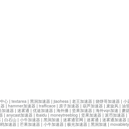
中心
|
textarea
|
黑洞加速器
|
jiaohess
|
老王加速器
|
烧饼哥加速器
|
小
速器
|
hammer加速器
|
trafficace
|
原子加速器
|
葫芦加速器
|
麦旋风
|
油
哈加速器
|
迷雾通
|
优途加速器
|
海外播
|
坚果加速器
|
海外vqn加速
|
蘑
器
|
anycast加速器
|
ibaidu
|
moneytreeblog
|
坚果加速器
|
派币加速器
|
器
|
白石山
|
小牛加速器
|
黑洞加速
|
迷雾通官网
|
迷雾通
|
迷雾通加速器
海鸥加速器
|
芒果加速器
|
小牛加速器
|
极光加速器
|
黑洞加速
|
movable