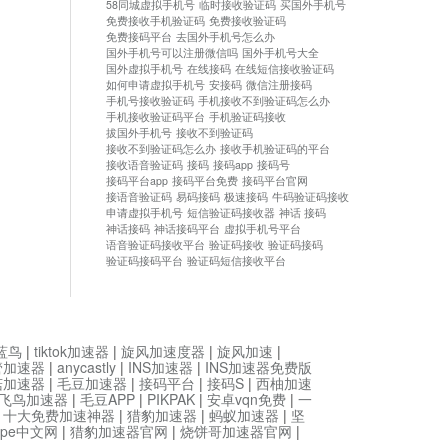
58同城虚拟手机号
临时接收验证码
买国外手机号
免费接收手机验证码
免费接收验证码
免费接码平台
去国外手机号怎么办
国外手机号可以注册微信吗
国外手机号大全
国外虚拟手机号
在线接码
在线短信接收验证码
如何申请虚拟手机号
安接码
微信注册接码
手机号接收验证码
手机接收不到验证码怎么办
手机接收验证码平台
手机验证码接收
拔国外手机号
接收不到验证码
接收不到验证码怎么办
接收手机验证码的平台
接收语音验证码
接码
接码app
接码号
接码平台app
接码平台免费
接码平台官网
接语音验证码
易码接码
极速接码
牛码验证码接收
申请虚拟手机号
短信验证码接收器
神话 接码
神话接码
神话接码平台
虚拟手机号平台
语音验证码接收平台
验证码接收
验证码接码
验证码接码平台
验证码短信接收平台
蓝鸟
|
tiktok加速器
|
旋风加速度器
|
旋风加速
|
管加速器
|
anycastly
|
INS加速器
|
INS加速器免费版
菇加速器
|
毛豆加速器
|
接码平台
|
接码S
|
西柚加速
飞鸟加速器
|
毛豆APP
|
PIKPAK
|
安卓vqn免费
|
一
|
十大免费加速神器
|
猎豹加速器
|
蚂蚁加速器
|
坚
type中文网
|
猎豹加速器官网
|
烧饼哥加速器官网
|