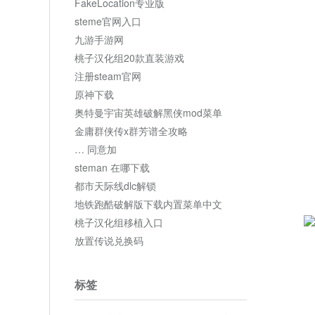
FakeLocation专业版
steme官网入口
九游手游网
桃子汉化组20款直装游戏
注册steam官网
原神下载
奥特曼宇宙英雄破解黑侠mod菜单
金庸群侠传x群芳谱全攻略
… 同意加
steman 在哪下载
都市天际线dlc解锁
地铁跑酷破解版下载内置菜单中文
桃子汉化组移植入口
放置传说兑换码
标签