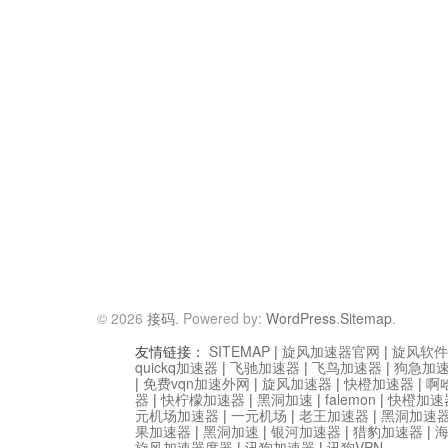
© 2026
接码
. Powered by:
WordPress
.
Sitemap
.
友情链接：
SITEMAP
|
旋风加速器官网
|
旋风软件
quickq加速器
|
飞驰加速器
|
飞鸟加速器
|
狗急加
|
免费vqn加速外网
|
旋风加速器
|
快橙加速器
|
啊
器
|
快柠檬加速器
|
黑洞加速
|
falemon
|
快橙加速
元机场加速器
|
一元机场
|
老王加速器
|
黑洞加速
果加速器
|
黑洞加速
|
银河加速器
|
猎豹加速器
|
旋风加速器度器
|
讯狗加速器
|
讯狗VPN