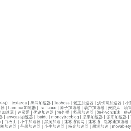
中心
|
textarea
|
黑洞加速器
|
jiaohess
|
老王加速器
|
烧饼哥加速器
|
小
速器
|
hammer加速器
|
trafficace
|
原子加速器
|
葫芦加速器
|
麦旋风
|
油
哈加速器
|
迷雾通
|
优途加速器
|
海外播
|
坚果加速器
|
海外vqn加速
|
蘑
器
|
anycast加速器
|
ibaidu
|
moneytreeblog
|
坚果加速器
|
派币加速器
|
器
|
白石山
|
小牛加速器
|
黑洞加速
|
迷雾通官网
|
迷雾通
|
迷雾通加速器
海鸥加速器
|
芒果加速器
|
小牛加速器
|
极光加速器
|
黑洞加速
|
movable