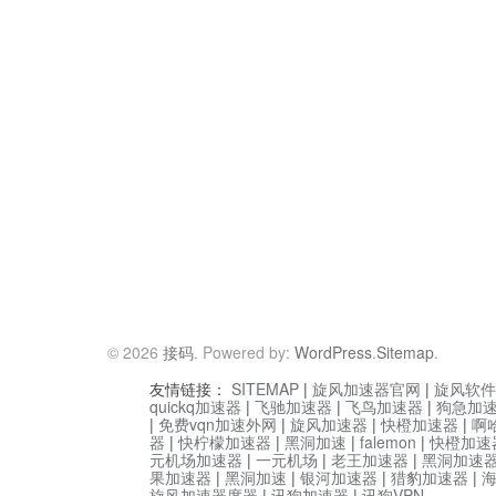
© 2026
接码
. Powered by:
WordPress
.
Sitemap
.
友情链接：
SITEMAP
|
旋风加速器官网
|
旋风软件
quickq加速器
|
飞驰加速器
|
飞鸟加速器
|
狗急加
|
免费vqn加速外网
|
旋风加速器
|
快橙加速器
|
啊
器
|
快柠檬加速器
|
黑洞加速
|
falemon
|
快橙加速
元机场加速器
|
一元机场
|
老王加速器
|
黑洞加速
果加速器
|
黑洞加速
|
银河加速器
|
猎豹加速器
|
旋风加速器度器
|
讯狗加速器
|
讯狗VPN