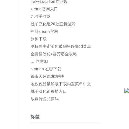
FakeLocation专业版
steme官网入口
九游手游网
桃子汉化组20款直装游戏
注册steam官网
原神下载
奥特曼宇宙英雄破解黑侠mod菜单
金庸群侠传x群芳谱全攻略
… 同意加
steman 在哪下载
都市天际线dlc解锁
地铁跑酷破解版下载内置菜单中文
桃子汉化组移植入口
放置传说兑换码
标签