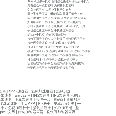
58同城虚拟手机号
临时接收验证码
买国外手机号
免费接收手机验证码
免费接收验证码
免费接码平台
去国外手机号怎么办
国外手机号可以注册微信吗
国外手机号大全
国外虚拟手机号
在线接码
在线短信接收验证码
如何申请虚拟手机号
安接码
微信注册接码
手机号接收验证码
手机接收不到验证码怎么办
手机接收验证码平台
手机验证码接收
拔国外手机号
接收不到验证码
接收不到验证码怎么办
接收手机验证码的平台
接收语音验证码
接码
接码app
接码号
接码平台app
接码平台免费
接码平台官网
接语音验证码
易码接码
极速接码
牛码验证码接收
申请虚拟手机号
短信验证码接收器
神话 接码
神话接码
神话接码平台
虚拟手机号平台
语音验证码接收平台
验证码接收
验证码接码
验证码接码平台
验证码短信接收平台
蓝鸟
|
tiktok加速器
|
旋风加速度器
|
旋风加速
|
管加速器
|
anycastly
|
INS加速器
|
INS加速器免费版
菇加速器
|
毛豆加速器
|
接码平台
|
接码S
|
西柚加速
飞鸟加速器
|
毛豆APP
|
PIKPAK
|
安卓vqn免费
|
一
|
十大免费加速神器
|
猎豹加速器
|
蚂蚁加速器
|
坚
type中文网
|
猎豹加速器官网
|
烧饼哥加速器官网
|