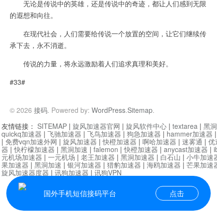
无论是传说中的英雄，还是传说中的奇迹，都让人们感到无限
的遐想和向往。
在现代社会，人们需要给传说一个放置的空间，让它们继续传
承下去，永不消逝。
传说的力量，将永远激励着人们追求真理和美好。
#33#
© 2026
接码
. Powered by:
WordPress
.
Sitemap
.
友情链接：
SITEMAP
|
旋风加速器官网
|
旋风软件中心
|
textarea
|
黑洞
quickq加速器
|
飞驰加速器
|
飞鸟加速器
|
狗急加速器
|
hammer加速器
|
免费vqn加速外网
|
旋风加速器
|
快橙加速器
|
啊哈加速器
|
迷雾通
|
优
器
|
快柠檬加速器
|
黑洞加速
|
falemon
|
快橙加速器
|
anycast加速器
|
i
元机场加速器
|
一元机场
|
老王加速器
|
黑洞加速器
|
白石山
|
小牛加速
果加速器
|
黑洞加速
|
银河加速器
|
猎豹加速器
|
海鸥加速器
|
芒果加速
旋风加速器度器
|
讯狗加速器
|
讯狗VPN
国外手机短信接码平台
点击