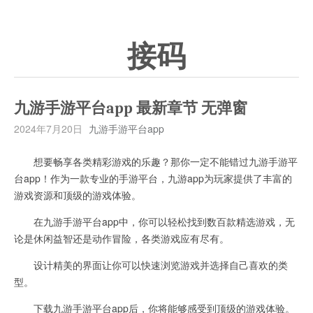
接码
九游手游平台app 最新章节 无弹窗
2024年7月20日
九游手游平台app
想要畅享各类精彩游戏的乐趣？那你一定不能错过九游手游平
台app！作为一款专业的手游平台，九游app为玩家提供了丰富的
游戏资源和顶级的游戏体验。
在九游手游平台app中，你可以轻松找到数百款精选游戏，无
论是休闲益智还是动作冒险，各类游戏应有尽有。
设计精美的界面让你可以快速浏览游戏并选择自己喜欢的类
型。
下载九游手游平台app后，你将能够感受到顶级的游戏体验。