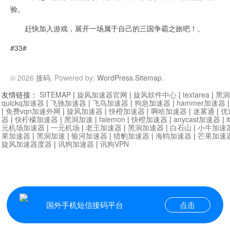
验。
赶快加入游戏，展开一场属于自己的三国争霸之旅吧！。
#33#
© 2026
接码
. Powered by:
WordPress
.
Sitemap
.
友情链接：
SITEMAP
|
旋风加速器官网
|
旋风软件中心
|
textarea
|
黑洞
quickq加速器
|
飞驰加速器
|
飞鸟加速器
|
狗急加速器
|
hammer加速器
|
免费vqn加速外网
|
旋风加速器
|
快橙加速器
|
啊哈加速器
|
迷雾通
|
优
器
|
快柠檬加速器
|
黑洞加速
|
falemon
|
快橙加速器
|
anycast加速器
|
i
元机场加速器
|
一元机场
|
老王加速器
|
黑洞加速器
|
白石山
|
小牛加速
果加速器
|
黑洞加速
|
银河加速器
|
猎豹加速器
|
海鸥加速器
|
芒果加速
旋风加速器度器
|
讯狗加速器
|
讯狗VPN
国外手机短信接码平台
点击