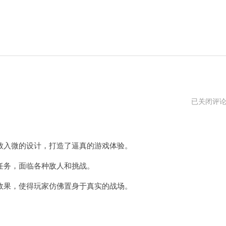
战
已关闭评
地
模
拟
器
ea26
入微的设计，打造了逼真的游戏体验。
下
载
务，面临各种敌人和挑战。
果，使得玩家仿佛置身于真实的战场。
。