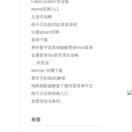
FakeLocation专业版
steme官网入口
九游手游网
桃子汉化组20款直装游戏
注册steam官网
原神下载
奥特曼宇宙英雄破解黑侠mod菜单
金庸群侠传x群芳谱全攻略
… 同意加
steman 在哪下载
都市天际线dlc解锁
地铁跑酷破解版下载内置菜单中文
桃子汉化组移植入口
放置传说兑换码
标签