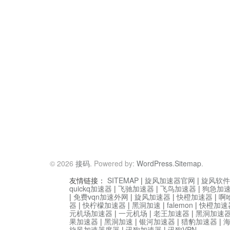
© 2026
接码
. Powered by:
WordPress
.
Sitemap
.
友情链接：
SITEMAP
|
旋风加速器官网
|
旋风软件
quickq加速器
|
飞驰加速器
|
飞鸟加速器
|
狗急加
|
免费vqn加速外网
|
旋风加速器
|
快橙加速器
|
啊
器
|
快柠檬加速器
|
黑洞加速
|
falemon
|
快橙加速
元机场加速器
|
一元机场
|
老王加速器
|
黑洞加速
果加速器
|
黑洞加速
|
银河加速器
|
猎豹加速器
|
旋风加速器度器
|
讯狗加速器
|
讯狗VPN