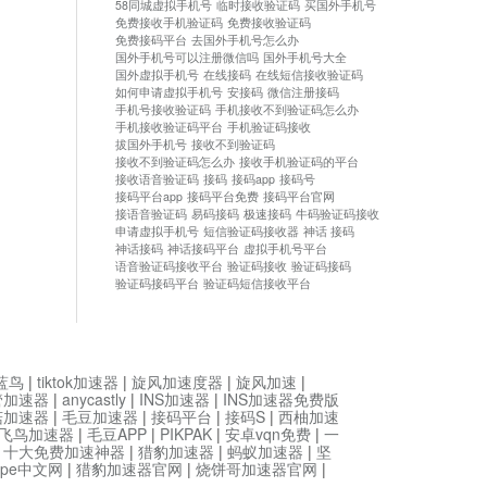
58同城虚拟手机号
临时接收验证码
买国外手机号
免费接收手机验证码
免费接收验证码
免费接码平台
去国外手机号怎么办
国外手机号可以注册微信吗
国外手机号大全
国外虚拟手机号
在线接码
在线短信接收验证码
如何申请虚拟手机号
安接码
微信注册接码
手机号接收验证码
手机接收不到验证码怎么办
手机接收验证码平台
手机验证码接收
拔国外手机号
接收不到验证码
接收不到验证码怎么办
接收手机验证码的平台
接收语音验证码
接码
接码app
接码号
接码平台app
接码平台免费
接码平台官网
接语音验证码
易码接码
极速接码
牛码验证码接收
申请虚拟手机号
短信验证码接收器
神话 接码
神话接码
神话接码平台
虚拟手机号平台
语音验证码接收平台
验证码接收
验证码接码
验证码接码平台
验证码短信接收平台
蓝鸟
|
tiktok加速器
|
旋风加速度器
|
旋风加速
|
管加速器
|
anycastly
|
INS加速器
|
INS加速器免费版
菇加速器
|
毛豆加速器
|
接码平台
|
接码S
|
西柚加速
飞鸟加速器
|
毛豆APP
|
PIKPAK
|
安卓vqn免费
|
一
|
十大免费加速神器
|
猎豹加速器
|
蚂蚁加速器
|
坚
type中文网
|
猎豹加速器官网
|
烧饼哥加速器官网
|