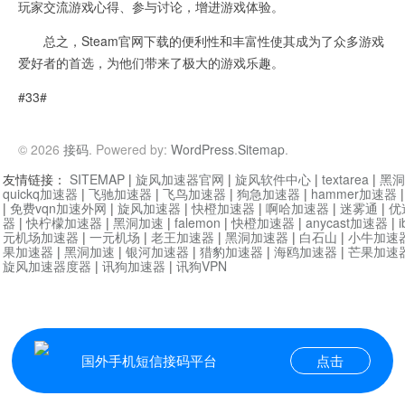
玩家交流游戏心得、参与讨论，增进游戏体验。
总之，Steam官网下载的便利性和丰富性使其成为了众多游戏
爱好者的首选，为他们带来了极大的游戏乐趣。
#33#
© 2026
接码
. Powered by:
WordPress
.
Sitemap
.
友情链接：
SITEMAP
|
旋风加速器官网
|
旋风软件中心
|
textarea
|
黑洞
quickq加速器
|
飞驰加速器
|
飞鸟加速器
|
狗急加速器
|
hammer加速器
|
免费vqn加速外网
|
旋风加速器
|
快橙加速器
|
啊哈加速器
|
迷雾通
|
优
器
|
快柠檬加速器
|
黑洞加速
|
falemon
|
快橙加速器
|
anycast加速器
|
i
元机场加速器
|
一元机场
|
老王加速器
|
黑洞加速器
|
白石山
|
小牛加速
果加速器
|
黑洞加速
|
银河加速器
|
猎豹加速器
|
海鸥加速器
|
芒果加速
旋风加速器度器
|
讯狗加速器
|
讯狗VPN
国外手机短信接码平台
点击