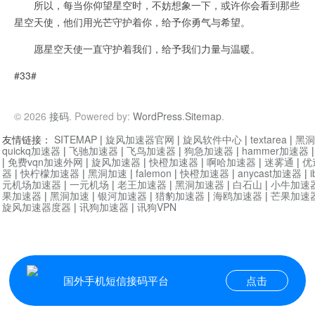
所以，每当你仰望星空时，不妨想象一下，或许你会看到那些
星空天使，他们用光芒守护着你，给予你勇气与希望。
愿星空天使一直守护着我们，给予我们力量与温暖。
#33#
© 2026
接码
. Powered by:
WordPress
.
Sitemap
.
友情链接：
SITEMAP
|
旋风加速器官网
|
旋风软件中心
|
textarea
|
黑洞
quickq加速器
|
飞驰加速器
|
飞鸟加速器
|
狗急加速器
|
hammer加速器
|
免费vqn加速外网
|
旋风加速器
|
快橙加速器
|
啊哈加速器
|
迷雾通
|
优
器
|
快柠檬加速器
|
黑洞加速
|
falemon
|
快橙加速器
|
anycast加速器
|
i
元机场加速器
|
一元机场
|
老王加速器
|
黑洞加速器
|
白石山
|
小牛加速
果加速器
|
黑洞加速
|
银河加速器
|
猎豹加速器
|
海鸥加速器
|
芒果加速
旋风加速器度器
|
讯狗加速器
|
讯狗VPN
国外手机短信接码平台
点击