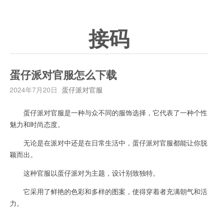
接码
蛋仔派对官服怎么下载
2024年7月20日
蛋仔派对官服
蛋仔派对官服是一种与众不同的服饰选择，它代表了一种个性
魅力和时尚态度。
无论是在派对中还是在日常生活中，蛋仔派对官服都能让你脱
颖而出。
这种官服以蛋仔派对为主题，设计别致独特。
它采用了鲜艳的色彩和多样的图案，使得穿着者充满朝气和活
力。