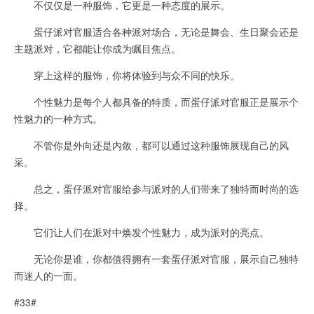
不仅仅是一种服饰，它更是一种态度的展示。
蛋仔派对官服适合各种派对场合，无论是舞会、生日聚会还是
主题派对，它都能让你成为瞩目焦点。
穿上这样的服饰，你将体验到与众不同的快乐。
个性魅力是每个人都具备的特质，而蛋仔派对官服正是展示个
性魅力的一种方式。
不管你是外向还是内敛，都可以通过这种服饰展现自己的风
采。
总之，蛋仔派对官服给参与派对的人们带来了独特而时尚的选
择。
它们让人们在派对中焕发个性魅力，成为派对的亮点。
无论你是谁，你都值得拥有一套蛋仔派对官服，展示自己独特
而迷人的一面。
#33#