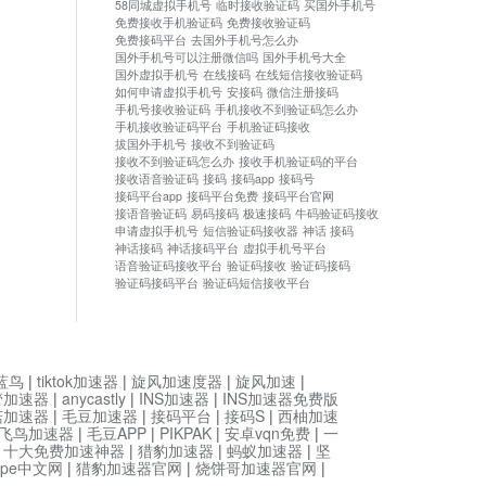
58同城虚拟手机号
临时接收验证码
买国外手机号
免费接收手机验证码
免费接收验证码
免费接码平台
去国外手机号怎么办
国外手机号可以注册微信吗
国外手机号大全
国外虚拟手机号
在线接码
在线短信接收验证码
如何申请虚拟手机号
安接码
微信注册接码
手机号接收验证码
手机接收不到验证码怎么办
手机接收验证码平台
手机验证码接收
拔国外手机号
接收不到验证码
接收不到验证码怎么办
接收手机验证码的平台
接收语音验证码
接码
接码app
接码号
接码平台app
接码平台免费
接码平台官网
接语音验证码
易码接码
极速接码
牛码验证码接收
申请虚拟手机号
短信验证码接收器
神话 接码
神话接码
神话接码平台
虚拟手机号平台
语音验证码接收平台
验证码接收
验证码接码
验证码接码平台
验证码短信接收平台
蓝鸟
|
tiktok加速器
|
旋风加速度器
|
旋风加速
|
管加速器
|
anycastly
|
INS加速器
|
INS加速器免费版
菇加速器
|
毛豆加速器
|
接码平台
|
接码S
|
西柚加速
飞鸟加速器
|
毛豆APP
|
PIKPAK
|
安卓vqn免费
|
一
|
十大免费加速神器
|
猎豹加速器
|
蚂蚁加速器
|
坚
type中文网
|
猎豹加速器官网
|
烧饼哥加速器官网
|