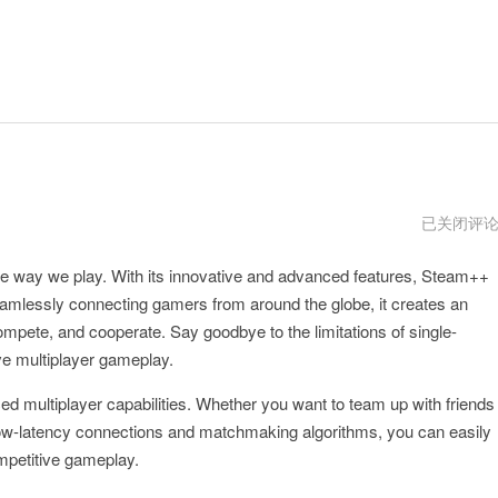
steam
已关闭评
link
官
he way we play. With its innovative and advanced features, Steam++
方
网
amlessly connecting gamers from around the globe, it creates an
mpete, and cooperate. Say goodbye to the limitations of single-
ve multiplayer gameplay.
ed multiplayer capabilities. Whether you want to team up with friends
low-latency connections and matchmaking algorithms, you can easily
competitive gameplay.