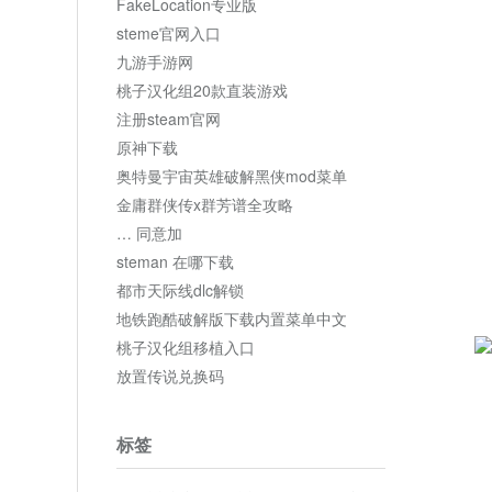
FakeLocation专业版
steme官网入口
九游手游网
桃子汉化组20款直装游戏
注册steam官网
原神下载
奥特曼宇宙英雄破解黑侠mod菜单
金庸群侠传x群芳谱全攻略
… 同意加
steman 在哪下载
都市天际线dlc解锁
地铁跑酷破解版下载内置菜单中文
桃子汉化组移植入口
放置传说兑换码
标签