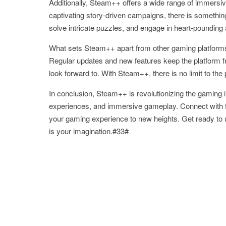
Additionally, Steam++ offers a wide range of immersiv
captivating story-driven campaigns, there is somethin
solve intricate puzzles, and engage in heart-pounding a
What sets Steam++ apart from other gaming platforms
Regular updates and new features keep the platform f
look forward to. With Steam++, there is no limit to the 
In conclusion, Steam++ is revolutionizing the gaming i
experiences, and immersive gameplay. Connect with f
your gaming experience to new heights. Get ready to un
is your imagination.#33#