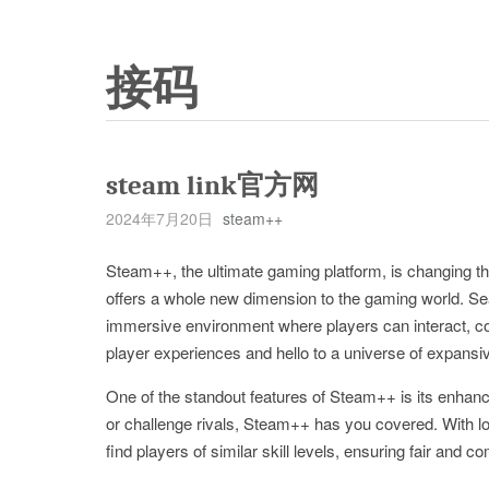
接码
steam link官方网
2024年7月20日
steam++
Steam++, the ultimate gaming platform, is changing t
offers a whole new dimension to the gaming world. Se
immersive environment where players can interact, co
player experiences and hello to a universe of expansi
One of the standout features of Steam++ is its enhanc
or challenge rivals, Steam++ has you covered. With 
find players of similar skill levels, ensuring fair and 