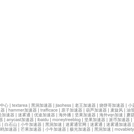
中心
|
textarea
|
黑洞加速器
|
jiaohess
|
老王加速器
|
烧饼哥加速器
|
小
速器
|
hammer加速器
|
trafficace
|
原子加速器
|
葫芦加速器
|
麦旋风
|
油
哈加速器
|
迷雾通
|
优途加速器
|
海外播
|
坚果加速器
|
海外vqn加速
|
蘑
器
|
anycast加速器
|
ibaidu
|
moneytreeblog
|
坚果加速器
|
派币加速器
|
器
|
白石山
|
小牛加速器
|
黑洞加速
|
迷雾通官网
|
迷雾通
|
迷雾通加速器
海鸥加速器
|
芒果加速器
|
小牛加速器
|
极光加速器
|
黑洞加速
|
movable