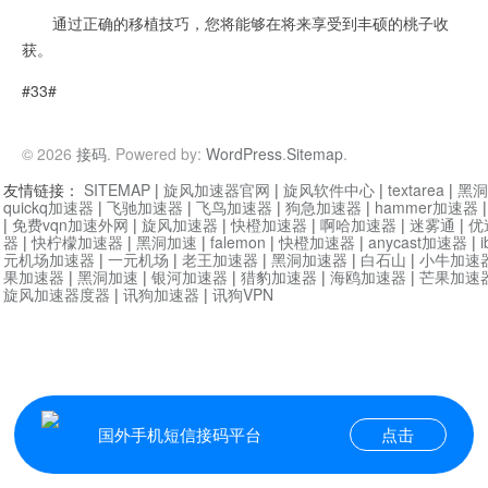
通过正确的移植技巧，您将能够在将来享受到丰硕的桃子收
获。
#33#
© 2026
接码
. Powered by:
WordPress
.
Sitemap
.
友情链接：
SITEMAP
|
旋风加速器官网
|
旋风软件中心
|
textarea
|
黑洞
quickq加速器
|
飞驰加速器
|
飞鸟加速器
|
狗急加速器
|
hammer加速器
|
免费vqn加速外网
|
旋风加速器
|
快橙加速器
|
啊哈加速器
|
迷雾通
|
优
器
|
快柠檬加速器
|
黑洞加速
|
falemon
|
快橙加速器
|
anycast加速器
|
i
元机场加速器
|
一元机场
|
老王加速器
|
黑洞加速器
|
白石山
|
小牛加速
果加速器
|
黑洞加速
|
银河加速器
|
猎豹加速器
|
海鸥加速器
|
芒果加速
旋风加速器度器
|
讯狗加速器
|
讯狗VPN
国外手机短信接码平台
点击