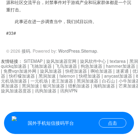
源和社区交流平台，封禁事件对于游戏产业和玩家群体都是一个沉
重打击。
此事还在进一步调查当中，我们拭目以待。
#33#
© 2026
接码
. Powered by:
WordPress
.
Sitemap
.
友情链接：
SITEMAP
|
旋风加速器官网
|
旋风软件中心
|
textarea
|
黑洞
quickq加速器
|
飞驰加速器
|
飞鸟加速器
|
狗急加速器
|
hammer加速器
|
免费vqn加速外网
|
旋风加速器
|
快橙加速器
|
啊哈加速器
|
迷雾通
|
优
器
|
快柠檬加速器
|
黑洞加速
|
falemon
|
快橙加速器
|
anycast加速器
|
i
元机场加速器
|
一元机场
|
老王加速器
|
黑洞加速器
|
白石山
|
小牛加速
果加速器
|
黑洞加速
|
银河加速器
|
猎豹加速器
|
海鸥加速器
|
芒果加速
旋风加速器度器
|
讯狗加速器
|
讯狗VPN
国外手机短信接码平台
点击