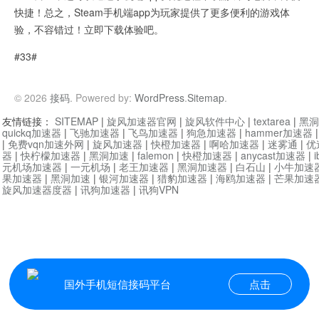
快捷！总之，Steam手机端app为玩家提供了更多便利的游戏体
验，不容错过！立即下载体验吧。
#33#
© 2026
接码
. Powered by:
WordPress
.
Sitemap
.
友情链接：
SITEMAP
|
旋风加速器官网
|
旋风软件中心
|
textarea
|
黑洞
quickq加速器
|
飞驰加速器
|
飞鸟加速器
|
狗急加速器
|
hammer加速器
|
免费vqn加速外网
|
旋风加速器
|
快橙加速器
|
啊哈加速器
|
迷雾通
|
优
器
|
快柠檬加速器
|
黑洞加速
|
falemon
|
快橙加速器
|
anycast加速器
|
i
元机场加速器
|
一元机场
|
老王加速器
|
黑洞加速器
|
白石山
|
小牛加速
果加速器
|
黑洞加速
|
银河加速器
|
猎豹加速器
|
海鸥加速器
|
芒果加速
旋风加速器度器
|
讯狗加速器
|
讯狗VPN
国外手机短信接码平台
点击