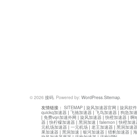
© 2026
接码
. Powered by:
WordPress
.
Sitemap
.
友情链接：
SITEMAP
|
旋风加速器官网
|
旋风软件
quickq加速器
|
飞驰加速器
|
飞鸟加速器
|
狗急加
|
免费vqn加速外网
|
旋风加速器
|
快橙加速器
|
啊
器
|
快柠檬加速器
|
黑洞加速
|
falemon
|
快橙加速
元机场加速器
|
一元机场
|
老王加速器
|
黑洞加速
果加速器
|
黑洞加速
|
银河加速器
|
猎豹加速器
|
旋风加速器度器
|
讯狗加速器
|
讯狗VPN