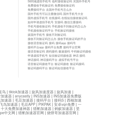
58同城虚拟手机号
临时接收验证码
买国外手机号
免费接收手机验证码
免费接收验证码
免费接码平台
去国外手机号怎么办
国外手机号可以注册微信吗
国外手机号大全
国外虚拟手机号
在线接码
在线短信接收验证码
如何申请虚拟手机号
安接码
微信注册接码
手机号接收验证码
手机接收不到验证码怎么办
手机接收验证码平台
手机验证码接收
拔国外手机号
接收不到验证码
接收不到验证码怎么办
接收手机验证码的平台
接收语音验证码
接码
接码app
接码号
接码平台app
接码平台免费
接码平台官网
接语音验证码
易码接码
极速接码
牛码验证码接收
申请虚拟手机号
短信验证码接收器
神话 接码
神话接码
神话接码平台
虚拟手机号平台
语音验证码接收平台
验证码接收
验证码接码
验证码接码平台
验证码短信接收平台
蓝鸟
|
tiktok加速器
|
旋风加速度器
|
旋风加速
|
管加速器
|
anycastly
|
INS加速器
|
INS加速器免费版
菇加速器
|
毛豆加速器
|
接码平台
|
接码S
|
西柚加速
飞鸟加速器
|
毛豆APP
|
PIKPAK
|
安卓vqn免费
|
一
|
十大免费加速神器
|
猎豹加速器
|
蚂蚁加速器
|
坚
type中文网
|
猎豹加速器官网
|
烧饼哥加速器官网
|