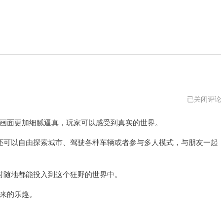
侠
已关闭评
盗
飞
画面更加细腻逼真，玩家可以感受到真实的世界。
车
手
机
可以自由探索城市、驾驶各种车辆或者参与多人模式，与朋友一起
版
下
载
随地都能投入到这个狂野的世界中。
来的乐趣。