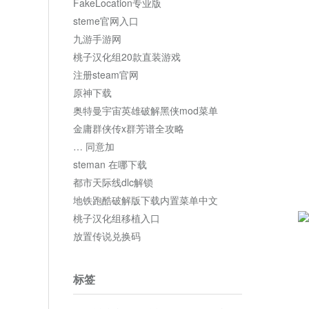
FakeLocation专业版
steme官网入口
九游手游网
桃子汉化组20款直装游戏
注册steam官网
原神下载
奥特曼宇宙英雄破解黑侠mod菜单
金庸群侠传x群芳谱全攻略
… 同意加
steman 在哪下载
都市天际线dlc解锁
地铁跑酷破解版下载内置菜单中文
桃子汉化组移植入口
放置传说兑换码
标签