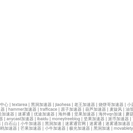
中心
|
textarea
|
黑洞加速器
|
jiaohess
|
老王加速器
|
烧饼哥加速器
|
小
速器
|
hammer加速器
|
trafficace
|
原子加速器
|
葫芦加速器
|
麦旋风
|
油
哈加速器
|
迷雾通
|
优途加速器
|
海外播
|
坚果加速器
|
海外vqn加速
|
蘑
器
|
anycast加速器
|
ibaidu
|
moneytreeblog
|
坚果加速器
|
派币加速器
|
器
|
白石山
|
小牛加速器
|
黑洞加速
|
迷雾通官网
|
迷雾通
|
迷雾通加速器
海鸥加速器
|
芒果加速器
|
小牛加速器
|
极光加速器
|
黑洞加速
|
movable