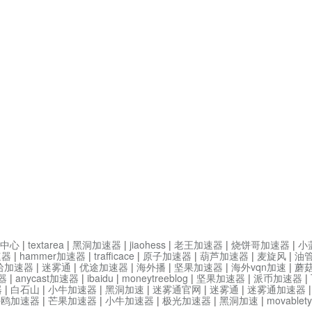
中心
|
textarea
|
黑洞加速器
|
jiaohess
|
老王加速器
|
烧饼哥加速器
|
小
速器
|
hammer加速器
|
trafficace
|
原子加速器
|
葫芦加速器
|
麦旋风
|
油
哈加速器
|
迷雾通
|
优途加速器
|
海外播
|
坚果加速器
|
海外vqn加速
|
蘑
器
|
anycast加速器
|
ibaidu
|
moneytreeblog
|
坚果加速器
|
派币加速器
|
器
|
白石山
|
小牛加速器
|
黑洞加速
|
迷雾通官网
|
迷雾通
|
迷雾通加速器
海鸥加速器
|
芒果加速器
|
小牛加速器
|
极光加速器
|
黑洞加速
|
movable