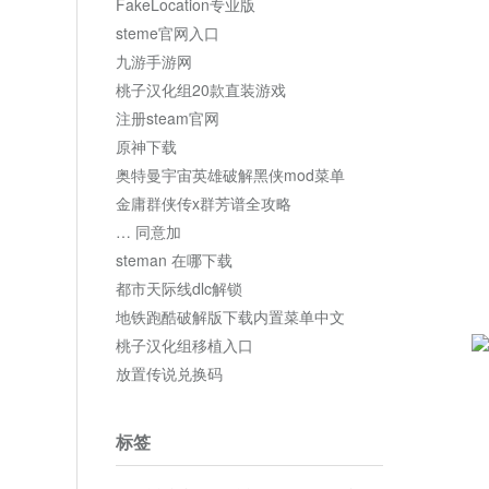
FakeLocation专业版
steme官网入口
九游手游网
桃子汉化组20款直装游戏
注册steam官网
原神下载
奥特曼宇宙英雄破解黑侠mod菜单
金庸群侠传x群芳谱全攻略
… 同意加
steman 在哪下载
都市天际线dlc解锁
地铁跑酷破解版下载内置菜单中文
桃子汉化组移植入口
放置传说兑换码
标签