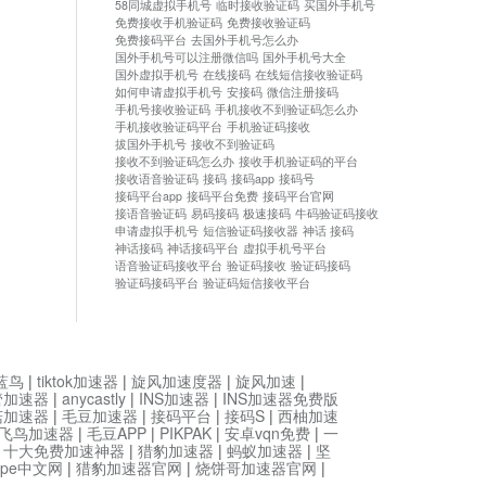
58同城虚拟手机号
临时接收验证码
买国外手机号
免费接收手机验证码
免费接收验证码
免费接码平台
去国外手机号怎么办
国外手机号可以注册微信吗
国外手机号大全
国外虚拟手机号
在线接码
在线短信接收验证码
如何申请虚拟手机号
安接码
微信注册接码
手机号接收验证码
手机接收不到验证码怎么办
手机接收验证码平台
手机验证码接收
拔国外手机号
接收不到验证码
接收不到验证码怎么办
接收手机验证码的平台
接收语音验证码
接码
接码app
接码号
接码平台app
接码平台免费
接码平台官网
接语音验证码
易码接码
极速接码
牛码验证码接收
申请虚拟手机号
短信验证码接收器
神话 接码
神话接码
神话接码平台
虚拟手机号平台
语音验证码接收平台
验证码接收
验证码接码
验证码接码平台
验证码短信接收平台
蓝鸟
|
tiktok加速器
|
旋风加速度器
|
旋风加速
|
管加速器
|
anycastly
|
INS加速器
|
INS加速器免费版
菇加速器
|
毛豆加速器
|
接码平台
|
接码S
|
西柚加速
飞鸟加速器
|
毛豆APP
|
PIKPAK
|
安卓vqn免费
|
一
|
十大免费加速神器
|
猎豹加速器
|
蚂蚁加速器
|
坚
type中文网
|
猎豹加速器官网
|
烧饼哥加速器官网
|