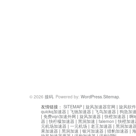
© 2026
接码
. Powered by:
WordPress
.
Sitemap
.
友情链接：
SITEMAP
|
旋风加速器官网
|
旋风软件
quickq加速器
|
飞驰加速器
|
飞鸟加速器
|
狗急加
|
免费vqn加速外网
|
旋风加速器
|
快橙加速器
|
啊
器
|
快柠檬加速器
|
黑洞加速
|
falemon
|
快橙加速
元机场加速器
|
一元机场
|
老王加速器
|
黑洞加速
果加速器
|
黑洞加速
|
银河加速器
|
猎豹加速器
|
旋风加速器度器
|
讯狗加速器
|
讯狗VPN