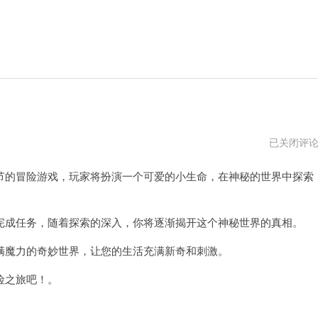
网
已关闭评
易
手
的冒险游戏，玩家将扮演一个可爱的小生命，在神秘的世界中探索
游
官
方
正
版
成任务，随着探索的深入，你将逐渐揭开这个神秘世界的真相。
官
网
魔力的奇妙世界，让您的生活充满新奇和刺激。
险之旅吧！。