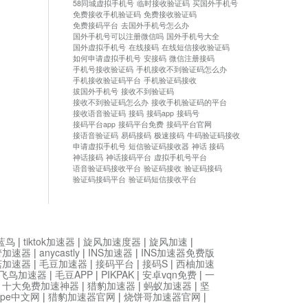
58同城虚拟手机号
临时接收验证码
买国外手机号
免费接收手机验证码
免费接收验证码
免费接码平台
去国外手机号怎么办
国外手机号可以注册微信吗
国外手机号大全
国外虚拟手机号
在线接码
在线短信接收验证码
如何申请虚拟手机号
安接码
微信注册接码
手机号接收验证码
手机接收不到验证码怎么办
手机接收验证码平台
手机验证码接收
拔国外手机号
接收不到验证码
接收不到验证码怎么办
接收手机验证码的平台
接收语音验证码
接码
接码app
接码号
接码平台app
接码平台免费
接码平台官网
接语音验证码
易码接码
极速接码
牛码验证码接收
申请虚拟手机号
短信验证码接收器
神话 接码
神话接码
神话接码平台
虚拟手机号平台
语音验证码接收平台
验证码接收
验证码接码
验证码接码平台
验证码短信接收平台
蓝鸟
|
tiktok加速器
|
旋风加速度器
|
旋风加速
|
管加速器
|
anycastly
|
INS加速器
|
INS加速器免费版
菇加速器
|
毛豆加速器
|
接码平台
|
接码S
|
西柚加速
飞鸟加速器
|
毛豆APP
|
PIKPAK
|
安卓vqn免费
|
一
|
十大免费加速神器
|
猎豹加速器
|
蚂蚁加速器
|
坚
type中文网
|
猎豹加速器官网
|
烧饼哥加速器官网
|