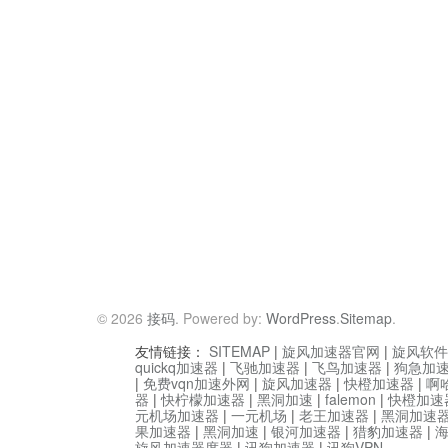
© 2026
接码
. Powered by:
WordPress
.
Sitemap
.
友情链接：
SITEMAP
|
旋风加速器官网
|
旋风软件
quickq加速器
|
飞驰加速器
|
飞鸟加速器
|
狗急加
|
免费vqn加速外网
|
旋风加速器
|
快橙加速器
|
啊
器
|
快柠檬加速器
|
黑洞加速
|
falemon
|
快橙加速
元机场加速器
|
一元机场
|
老王加速器
|
黑洞加速
果加速器
|
黑洞加速
|
银河加速器
|
猎豹加速器
|
旋风加速器度器
|
讯狗加速器
|
讯狗VPN