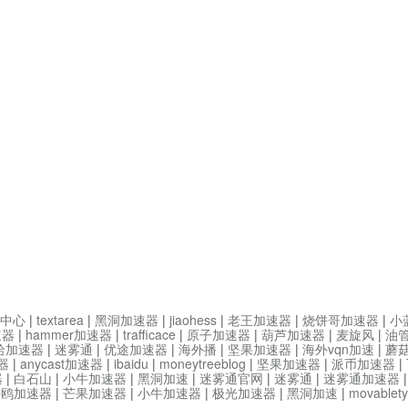
中心
|
textarea
|
黑洞加速器
|
jiaohess
|
老王加速器
|
烧饼哥加速器
|
小
速器
|
hammer加速器
|
trafficace
|
原子加速器
|
葫芦加速器
|
麦旋风
|
油
哈加速器
|
迷雾通
|
优途加速器
|
海外播
|
坚果加速器
|
海外vqn加速
|
蘑
器
|
anycast加速器
|
ibaidu
|
moneytreeblog
|
坚果加速器
|
派币加速器
|
器
|
白石山
|
小牛加速器
|
黑洞加速
|
迷雾通官网
|
迷雾通
|
迷雾通加速器
海鸥加速器
|
芒果加速器
|
小牛加速器
|
极光加速器
|
黑洞加速
|
movable