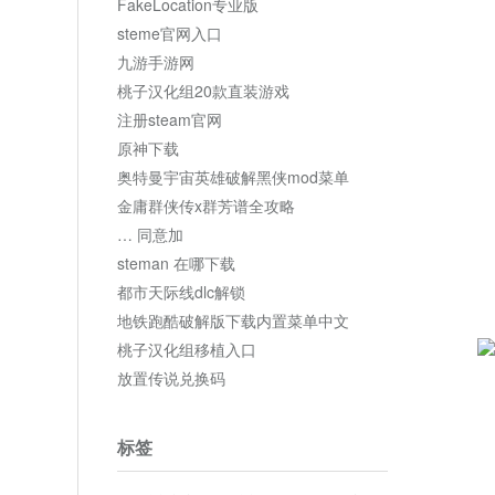
FakeLocation专业版
steme官网入口
九游手游网
桃子汉化组20款直装游戏
注册steam官网
原神下载
奥特曼宇宙英雄破解黑侠mod菜单
金庸群侠传x群芳谱全攻略
… 同意加
steman 在哪下载
都市天际线dlc解锁
地铁跑酷破解版下载内置菜单中文
桃子汉化组移植入口
放置传说兑换码
标签