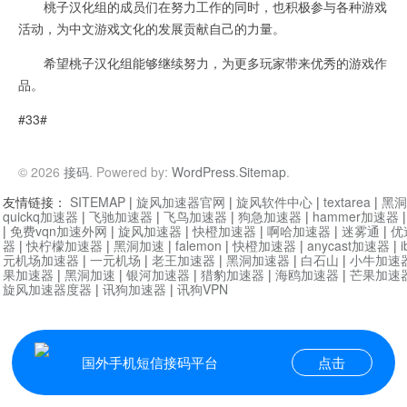
桃子汉化组的成员们在努力工作的同时，也积极参与各种游戏
活动，为中文游戏文化的发展贡献自己的力量。
希望桃子汉化组能够继续努力，为更多玩家带来优秀的游戏作
品。
#33#
© 2026
接码
. Powered by:
WordPress
.
Sitemap
.
友情链接：
SITEMAP
|
旋风加速器官网
|
旋风软件中心
|
textarea
|
黑洞
quickq加速器
|
飞驰加速器
|
飞鸟加速器
|
狗急加速器
|
hammer加速器
|
免费vqn加速外网
|
旋风加速器
|
快橙加速器
|
啊哈加速器
|
迷雾通
|
优
器
|
快柠檬加速器
|
黑洞加速
|
falemon
|
快橙加速器
|
anycast加速器
|
i
元机场加速器
|
一元机场
|
老王加速器
|
黑洞加速器
|
白石山
|
小牛加速
果加速器
|
黑洞加速
|
银河加速器
|
猎豹加速器
|
海鸥加速器
|
芒果加速
旋风加速器度器
|
讯狗加速器
|
讯狗VPN
国外手机短信接码平台
点击