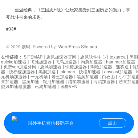
重温经典，《三国志H版》让玩家感受到三国历史的魅力，享
受战斗带来的乐趣。
#33#
© 2026
接码
. Powered by:
WordPress
.
Sitemap
.
友情链接：
SITEMAP
|
旋风加速器官网
|
旋风软件中心
|
textarea
|
黑洞
quickq加速器
|
飞驰加速器
|
飞鸟加速器
|
狗急加速器
|
hammer加速器
|
免费vqn加速外网
|
旋风加速器
|
快橙加速器
|
啊哈加速器
|
迷雾通
|
优
器
|
快柠檬加速器
|
黑洞加速
|
falemon
|
快橙加速器
|
anycast加速器
|
i
元机场加速器
|
一元机场
|
老王加速器
|
黑洞加速器
|
白石山
|
小牛加速
果加速器
|
黑洞加速
|
银河加速器
|
猎豹加速器
|
海鸥加速器
|
芒果加速
旋风加速器度器
|
讯狗加速器
|
讯狗VPN
国外手机短信接码平台
点击