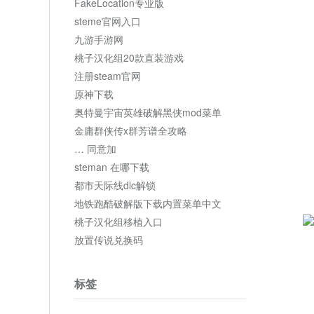
FakeLocation专业版
steme官网入口
九游手游网
桃子汉化组20款直装游戏
注册steam官网
原神下载
奥特曼宇宙英雄破解黑侠mod菜单
金庸群侠传x群芳谱全攻略
… 同意加
steman 在哪下载
都市天际线dlc解锁
地铁跑酷破解版下载内置菜单中文
桃子汉化组移植入口
放置传说兑换码
标签