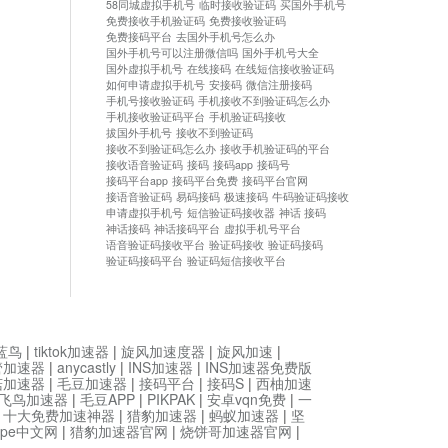
58同城虚拟手机号
临时接收验证码
买国外手机号
免费接收手机验证码
免费接收验证码
免费接码平台
去国外手机号怎么办
国外手机号可以注册微信吗
国外手机号大全
国外虚拟手机号
在线接码
在线短信接收验证码
如何申请虚拟手机号
安接码
微信注册接码
手机号接收验证码
手机接收不到验证码怎么办
手机接收验证码平台
手机验证码接收
拔国外手机号
接收不到验证码
接收不到验证码怎么办
接收手机验证码的平台
接收语音验证码
接码
接码app
接码号
接码平台app
接码平台免费
接码平台官网
接语音验证码
易码接码
极速接码
牛码验证码接收
申请虚拟手机号
短信验证码接收器
神话 接码
神话接码
神话接码平台
虚拟手机号平台
语音验证码接收平台
验证码接收
验证码接码
验证码接码平台
验证码短信接收平台
蓝鸟
|
tiktok加速器
|
旋风加速度器
|
旋风加速
|
管加速器
|
anycastly
|
INS加速器
|
INS加速器免费版
菇加速器
|
毛豆加速器
|
接码平台
|
接码S
|
西柚加速
飞鸟加速器
|
毛豆APP
|
PIKPAK
|
安卓vqn免费
|
一
|
十大免费加速神器
|
猎豹加速器
|
蚂蚁加速器
|
坚
type中文网
|
猎豹加速器官网
|
烧饼哥加速器官网
|