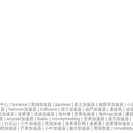
中心
|
textarea
|
黑洞加速器
|
jiaohess
|
老王加速器
|
烧饼哥加速器
|
小
速器
|
hammer加速器
|
trafficace
|
原子加速器
|
葫芦加速器
|
麦旋风
|
油
哈加速器
|
迷雾通
|
优途加速器
|
海外播
|
坚果加速器
|
海外vqn加速
|
蘑
器
|
anycast加速器
|
ibaidu
|
moneytreeblog
|
坚果加速器
|
派币加速器
|
器
|
白石山
|
小牛加速器
|
黑洞加速
|
迷雾通官网
|
迷雾通
|
迷雾通加速器
海鸥加速器
|
芒果加速器
|
小牛加速器
|
极光加速器
|
黑洞加速
|
movable