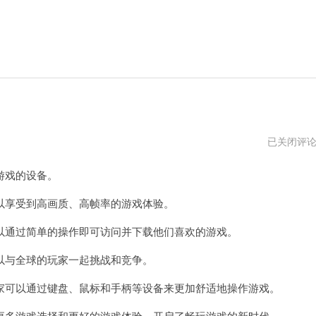
百
已关闭评
分
网
游戏的设备。
游
戏
网
享受到高画质、高帧率的游戏体验。
盒
不
通过简单的操作即可访问并下载他们喜欢的游戏。
用
实
名
与全球的玩家一起挑战和竞争。
认
证
可以通过键盘、鼠标和手柄等设备来更加舒适地操作游戏。
吗
多游戏选择和更好的游戏体验，开启了畅玩游戏的新时代。