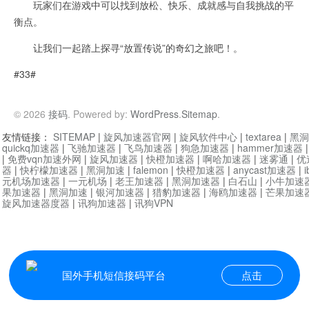
玩家们在游戏中可以找到放松、快乐、成就感与自我挑战的平
衡点。
让我们一起踏上探寻“放置传说”的奇幻之旅吧！。
#33#
© 2026
接码
. Powered by:
WordPress
.
Sitemap
.
友情链接：
SITEMAP
|
旋风加速器官网
|
旋风软件中心
|
textarea
|
黑洞
quickq加速器
|
飞驰加速器
|
飞鸟加速器
|
狗急加速器
|
hammer加速器
|
免费vqn加速外网
|
旋风加速器
|
快橙加速器
|
啊哈加速器
|
迷雾通
|
优
器
|
快柠檬加速器
|
黑洞加速
|
falemon
|
快橙加速器
|
anycast加速器
|
i
元机场加速器
|
一元机场
|
老王加速器
|
黑洞加速器
|
白石山
|
小牛加速
果加速器
|
黑洞加速
|
银河加速器
|
猎豹加速器
|
海鸥加速器
|
芒果加速
旋风加速器度器
|
讯狗加速器
|
讯狗VPN
国外手机短信接码平台
点击