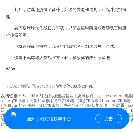
此外，游戏还提供了多种可升级的技能和道具，让战斗更加有
趣。
要下载球球大作战官方下载，只需在应用商店或者游戏官网进
行搜索即可。
下载过程简单快捷，几分钟内就能体验到这款热门游戏。
快来下载球球大作战官方下载，释放你的战斗欲望吧！。
#33#
© 2026
接码
. Powered by:
WordPress
.
Sitemap
.
友情链接：
SITEMAP
|
旋风加速器官网
|
旋风软件中心
|
textarea
|
黑洞
quickq加速器
|
飞驰加速器
|
飞鸟加速器
|
狗急加速器
|
hammer加速器
|
免费vqn加速外网
|
旋风加速器
|
快橙加速器
|
啊哈加速器
|
迷雾通
|
优
器
|
快柠檬加速器
|
黑洞加速
|
falemon
|
快橙加速器
|
anycast加速器
|
i
元机场加速器
|
一元机场
|
老王加速器
|
黑洞加速器
|
白石山
|
小牛加速
国外手机短信接码平台
点击
果加速器
|
黑洞加速
|
银河加速器
|
猎豹加速器
|
海鸥加速器
|
芒果加速
旋风加速器度器
|
讯狗加速器
|
讯狗VPN