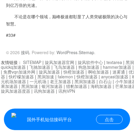
到亿万倍的光速。
不论是在哪个领域，巅峰极速都彰显了人类突破极限的决心与
智慧。
#33#
© 2026
接码
. Powered by:
WordPress
.
Sitemap
.
友情链接：
SITEMAP
|
旋风加速器官网
|
旋风软件中心
|
textarea
|
黑洞
quickq加速器
|
飞驰加速器
|
飞鸟加速器
|
狗急加速器
|
hammer加速器
|
免费vqn加速外网
|
旋风加速器
|
快橙加速器
|
啊哈加速器
|
迷雾通
|
优
器
|
快柠檬加速器
|
黑洞加速
|
falemon
|
快橙加速器
|
anycast加速器
|
i
元机场加速器
|
一元机场
|
老王加速器
|
黑洞加速器
|
白石山
|
小牛加速
果加速器
|
黑洞加速
|
银河加速器
|
猎豹加速器
|
海鸥加速器
|
芒果加速
旋风加速器度器
|
讯狗加速器
|
讯狗VPN
国外手机短信接码平台
点击