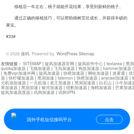
移植后一年左右，桃子就能开花结果，享受到新鲜的桃子。
通过正确的移植技巧，可以帮助桃树茁壮成长，并获得丰硕的
果实。
#33#
© 2026
接码
. Powered by:
WordPress
.
Sitemap
.
友情链接：
SITEMAP
|
旋风加速器官网
|
旋风软件中心
|
textarea
|
黑洞
quickq加速器
|
飞驰加速器
|
飞鸟加速器
|
狗急加速器
|
hammer加速器
|
免费vqn加速外网
|
旋风加速器
|
快橙加速器
|
啊哈加速器
|
迷雾通
|
优
器
|
快柠檬加速器
|
黑洞加速
|
falemon
|
快橙加速器
|
anycast加速器
|
i
元机场加速器
|
一元机场
|
老王加速器
|
黑洞加速器
|
白石山
|
小牛加速
果加速器
|
黑洞加速
|
银河加速器
|
猎豹加速器
|
海鸥加速器
|
芒果加速
旋风加速器度器
|
讯狗加速器
|
讯狗VPN
国外手机短信接码平台
点击