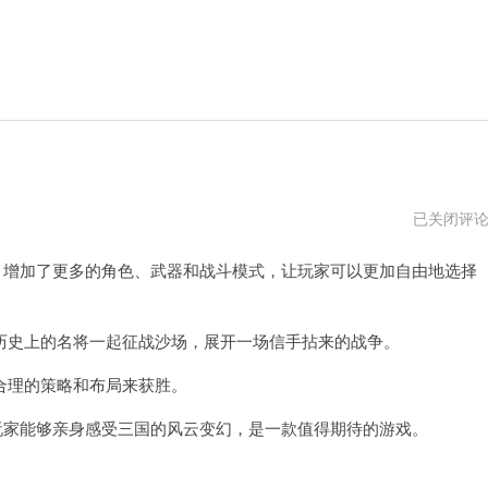
三
已关闭评
国
志
增加了更多的角色、武器和战斗模式，让玩家可以更加自由地选择
1v3
版
史上的名将一起征战沙场，展开一场信手拈来的战争。
理的策略和布局来获胜。
家能够亲身感受三国的风云变幻，是一款值得期待的游戏。