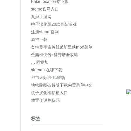
FakeLocation专业版
steme官网入口
九游手游网
桃子汉化组20款直装游戏
注册steam官网
原神下载
奥特曼宇宙英雄破解黑侠mod菜单
金庸群侠传x群芳谱全攻略
… 同意加
steman 在哪下载
都市天际线dlc解锁
地铁跑酷破解版下载内置菜单中文
桃子汉化组移植入口
放置传说兑换码
标签