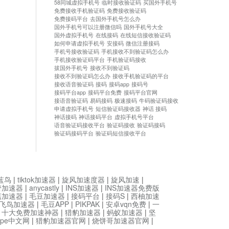
58同城虚拟手机号
临时接收验证码
买国外手机号
免费接收手机验证码
免费接收验证码
免费接码平台
去国外手机号怎么办
国外手机号可以注册微信吗
国外手机号大全
国外虚拟手机号
在线接码
在线短信接收验证码
如何申请虚拟手机号
安接码
微信注册接码
手机号接收验证码
手机接收不到验证码怎么办
手机接收验证码平台
手机验证码接收
拔国外手机号
接收不到验证码
接收不到验证码怎么办
接收手机验证码的平台
接收语音验证码
接码
接码app
接码号
接码平台app
接码平台免费
接码平台官网
接语音验证码
易码接码
极速接码
牛码验证码接收
申请虚拟手机号
短信验证码接收器
神话 接码
神话接码
神话接码平台
虚拟手机号平台
语音验证码接收平台
验证码接收
验证码接码
验证码接码平台
验证码短信接收平台
蓝鸟
|
tiktok加速器
|
旋风加速度器
|
旋风加速
|
管加速器
|
anycastly
|
INS加速器
|
INS加速器免费版
菇加速器
|
毛豆加速器
|
接码平台
|
接码S
|
西柚加速
飞鸟加速器
|
毛豆APP
|
PIKPAK
|
安卓vqn免费
|
一
|
十大免费加速神器
|
猎豹加速器
|
蚂蚁加速器
|
坚
type中文网
|
猎豹加速器官网
|
烧饼哥加速器官网
|