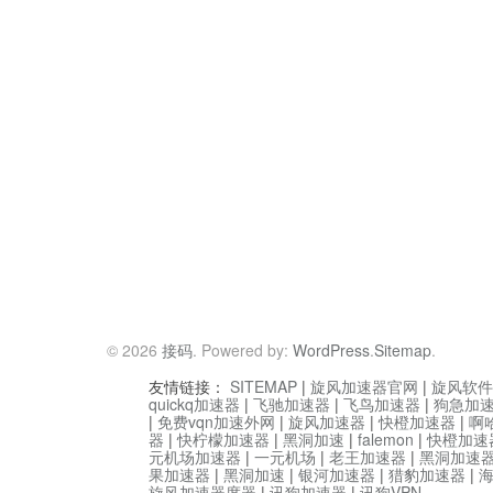
© 2026
接码
. Powered by:
WordPress
.
Sitemap
.
友情链接：
SITEMAP
|
旋风加速器官网
|
旋风软件
quickq加速器
|
飞驰加速器
|
飞鸟加速器
|
狗急加
|
免费vqn加速外网
|
旋风加速器
|
快橙加速器
|
啊
器
|
快柠檬加速器
|
黑洞加速
|
falemon
|
快橙加速
元机场加速器
|
一元机场
|
老王加速器
|
黑洞加速
果加速器
|
黑洞加速
|
银河加速器
|
猎豹加速器
|
旋风加速器度器
|
讯狗加速器
|
讯狗VPN