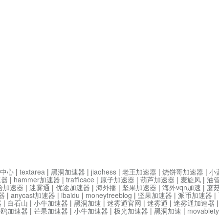
中心
|
textarea
|
黑洞加速器
|
jiaohess
|
老王加速器
|
烧饼哥加速器
|
小
速器
|
hammer加速器
|
trafficace
|
原子加速器
|
葫芦加速器
|
麦旋风
|
油
哈加速器
|
迷雾通
|
优途加速器
|
海外播
|
坚果加速器
|
海外vqn加速
|
蘑
器
|
anycast加速器
|
ibaidu
|
moneytreeblog
|
坚果加速器
|
派币加速器
|
器
|
白石山
|
小牛加速器
|
黑洞加速
|
迷雾通官网
|
迷雾通
|
迷雾通加速器
海鸥加速器
|
芒果加速器
|
小牛加速器
|
极光加速器
|
黑洞加速
|
movable