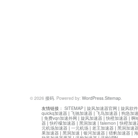
© 2026
接码
. Powered by:
WordPress
.
Sitemap
.
友情链接：
SITEMAP
|
旋风加速器官网
|
旋风软件
quickq加速器
|
飞驰加速器
|
飞鸟加速器
|
狗急加
|
免费vqn加速外网
|
旋风加速器
|
快橙加速器
|
啊
器
|
快柠檬加速器
|
黑洞加速
|
falemon
|
快橙加速
元机场加速器
|
一元机场
|
老王加速器
|
黑洞加速
果加速器
|
黑洞加速
|
银河加速器
|
猎豹加速器
|
旋风加速器度器
|
讯狗加速器
|
讯狗VPN