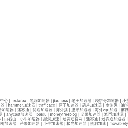
中心
|
textarea
|
黑洞加速器
|
jiaohess
|
老王加速器
|
烧饼哥加速器
|
小
速器
|
hammer加速器
|
trafficace
|
原子加速器
|
葫芦加速器
|
麦旋风
|
油
哈加速器
|
迷雾通
|
优途加速器
|
海外播
|
坚果加速器
|
海外vqn加速
|
蘑
器
|
anycast加速器
|
ibaidu
|
moneytreeblog
|
坚果加速器
|
派币加速器
|
器
|
白石山
|
小牛加速器
|
黑洞加速
|
迷雾通官网
|
迷雾通
|
迷雾通加速器
海鸥加速器
|
芒果加速器
|
小牛加速器
|
极光加速器
|
黑洞加速
|
movable