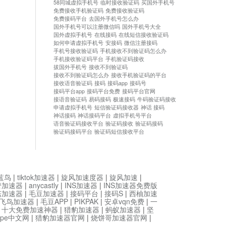
58同城虚拟手机号
临时接收验证码
买国外手机号
免费接收手机验证码
免费接收验证码
免费接码平台
去国外手机号怎么办
国外手机号可以注册微信吗
国外手机号大全
国外虚拟手机号
在线接码
在线短信接收验证码
如何申请虚拟手机号
安接码
微信注册接码
手机号接收验证码
手机接收不到验证码怎么办
手机接收验证码平台
手机验证码接收
拔国外手机号
接收不到验证码
接收不到验证码怎么办
接收手机验证码的平台
接收语音验证码
接码
接码app
接码号
接码平台app
接码平台免费
接码平台官网
接语音验证码
易码接码
极速接码
牛码验证码接收
申请虚拟手机号
短信验证码接收器
神话 接码
神话接码
神话接码平台
虚拟手机号平台
语音验证码接收平台
验证码接收
验证码接码
验证码接码平台
验证码短信接收平台
蓝鸟
|
tiktok加速器
|
旋风加速度器
|
旋风加速
|
管加速器
|
anycastly
|
INS加速器
|
INS加速器免费版
菇加速器
|
毛豆加速器
|
接码平台
|
接码S
|
西柚加速
飞鸟加速器
|
毛豆APP
|
PIKPAK
|
安卓vqn免费
|
一
|
十大免费加速神器
|
猎豹加速器
|
蚂蚁加速器
|
坚
type中文网
|
猎豹加速器官网
|
烧饼哥加速器官网
|