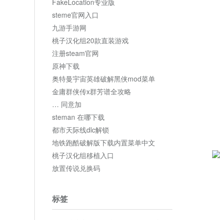
FakeLocation专业版
steme官网入口
九游手游网
桃子汉化组20款直装游戏
注册steam官网
原神下载
奥特曼宇宙英雄破解黑侠mod菜单
金庸群侠传x群芳谱全攻略
… 同意加
steman 在哪下载
都市天际线dlc解锁
地铁跑酷破解版下载内置菜单中文
桃子汉化组移植入口
放置传说兑换码
标签