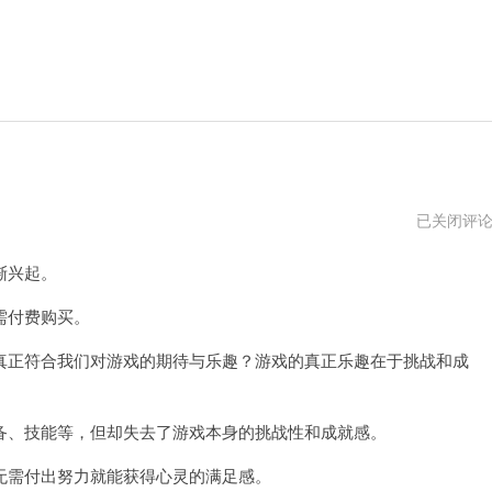
寻
已关闭评
道
大
渐兴起。
千
内
购
需付费购买。
破
解
正符合我们对游戏的期待与乐趣？游戏的真正乐趣在于挑战和成
版
、技能等，但却失去了游戏本身的挑战性和成就感。
需付出努力就能获得心灵的满足感。