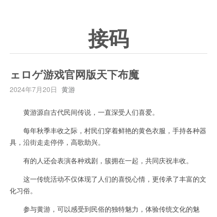
接码
ェロゲ游戏官网版天下布魔
2024年7月20日
黄游
黄游源自古代民间传说，一直深受人们喜爱。
每年秋季丰收之际，村民们穿着鲜艳的黄色衣服，手持各种器
具，沿街走走停停，高歌助兴。
有的人还会表演各种戏剧，簇拥在一起，共同庆祝丰收。
这一传统活动不仅体现了人们的喜悦心情，更传承了丰富的文
化习俗。
参与黄游，可以感受到民俗的独特魅力，体验传统文化的魅