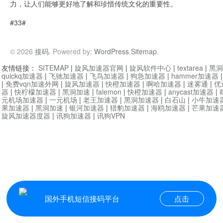
力，让人们能够更好地了解和珍惜传统文化的重要性。
#33#
© 2026
接码
. Powered by:
WordPress
.
Sitemap
.
友情链接：
SITEMAP
|
旋风加速器官网
|
旋风软件中心
|
textarea
|
黑洞
quickq加速器
|
飞驰加速器
|
飞鸟加速器
|
狗急加速器
|
hammer加速器
|
免费vqn加速外网
|
旋风加速器
|
快橙加速器
|
啊哈加速器
|
迷雾通
|
优
器
|
快柠檬加速器
|
黑洞加速
|
falemon
|
快橙加速器
|
anycast加速器
|
i
元机场加速器
|
一元机场
|
老王加速器
|
黑洞加速器
|
白石山
|
小牛加速
果加速器
|
黑洞加速
|
银河加速器
|
猎豹加速器
|
海鸥加速器
|
芒果加速
旋风加速器度器
|
讯狗加速器
|
讯狗VPN
国外手机短信接码平台
点击