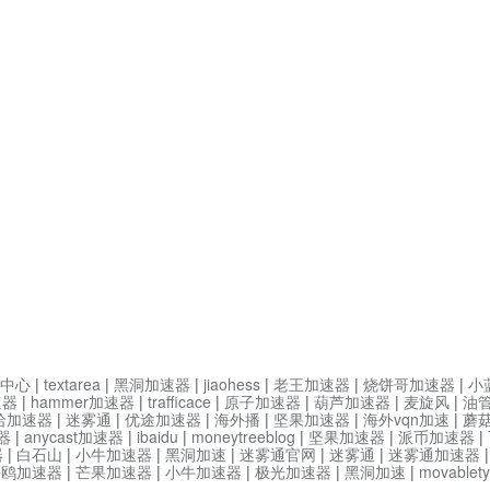
中心
|
textarea
|
黑洞加速器
|
jiaohess
|
老王加速器
|
烧饼哥加速器
|
小
速器
|
hammer加速器
|
trafficace
|
原子加速器
|
葫芦加速器
|
麦旋风
|
油
哈加速器
|
迷雾通
|
优途加速器
|
海外播
|
坚果加速器
|
海外vqn加速
|
蘑
器
|
anycast加速器
|
ibaidu
|
moneytreeblog
|
坚果加速器
|
派币加速器
|
器
|
白石山
|
小牛加速器
|
黑洞加速
|
迷雾通官网
|
迷雾通
|
迷雾通加速器
海鸥加速器
|
芒果加速器
|
小牛加速器
|
极光加速器
|
黑洞加速
|
movable