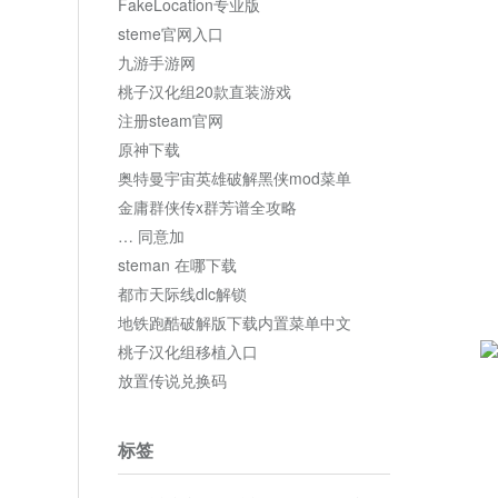
FakeLocation专业版
steme官网入口
九游手游网
桃子汉化组20款直装游戏
注册steam官网
原神下载
奥特曼宇宙英雄破解黑侠mod菜单
金庸群侠传x群芳谱全攻略
… 同意加
steman 在哪下载
都市天际线dlc解锁
地铁跑酷破解版下载内置菜单中文
桃子汉化组移植入口
放置传说兑换码
标签