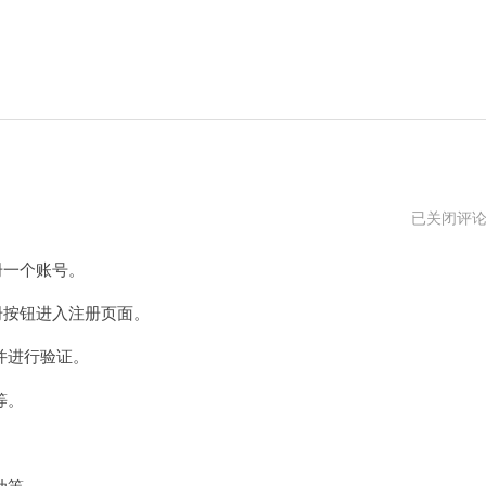
steam
已关闭评
账
号
册一个账号。
注
册
网
册按钮进入注册页面。
站
错
并进行验证。
误
等。
。
动等。