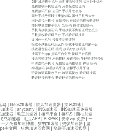
58同城虚拟手机号
临时接收验证码
买国外手机号
免费接收手机验证码
免费接收验证码
免费接码平台
去国外手机号怎么办
国外手机号可以注册微信吗
国外手机号大全
国外虚拟手机号
在线接码
在线短信接收验证码
如何申请虚拟手机号
安接码
微信注册接码
手机号接收验证码
手机接收不到验证码怎么办
手机接收验证码平台
手机验证码接收
拔国外手机号
接收不到验证码
接收不到验证码怎么办
接收手机验证码的平台
接收语音验证码
接码
接码app
接码号
接码平台app
接码平台免费
接码平台官网
接语音验证码
易码接码
极速接码
牛码验证码接收
申请虚拟手机号
短信验证码接收器
神话 接码
神话接码
神话接码平台
虚拟手机号平台
语音验证码接收平台
验证码接收
验证码接码
验证码接码平台
验证码短信接收平台
蓝鸟
|
tiktok加速器
|
旋风加速度器
|
旋风加速
|
管加速器
|
anycastly
|
INS加速器
|
INS加速器免费版
菇加速器
|
毛豆加速器
|
接码平台
|
接码S
|
西柚加速
飞鸟加速器
|
毛豆APP
|
PIKPAK
|
安卓vqn免费
|
一
|
十大免费加速神器
|
猎豹加速器
|
蚂蚁加速器
|
坚
type中文网
|
猎豹加速器官网
|
烧饼哥加速器官网
|