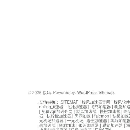
© 2026
接码
. Powered by:
WordPress
.
Sitemap
.
友情链接：
SITEMAP
|
旋风加速器官网
|
旋风软件
quickq加速器
|
飞驰加速器
|
飞鸟加速器
|
狗急加
|
免费vqn加速外网
|
旋风加速器
|
快橙加速器
|
啊
器
|
快柠檬加速器
|
黑洞加速
|
falemon
|
快橙加速
元机场加速器
|
一元机场
|
老王加速器
|
黑洞加速
果加速器
|
黑洞加速
|
银河加速器
|
猎豹加速器
|
旋风加速器度器
|
讯狗加速器
|
讯狗VPN