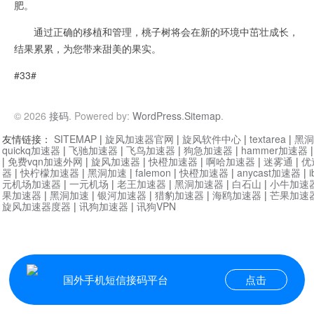
肥。
通过正确的移植和管理，桃子树将会在新的环境中茁壮成长，
结果累累，为您带来甜美的果实。
#33#
© 2026
接码
. Powered by:
WordPress
.
Sitemap
.
友情链接：
SITEMAP
|
旋风加速器官网
|
旋风软件中心
|
textarea
|
黑洞
quickq加速器
|
飞驰加速器
|
飞鸟加速器
|
狗急加速器
|
hammer加速器
|
免费vqn加速外网
|
旋风加速器
|
快橙加速器
|
啊哈加速器
|
迷雾通
|
优
器
|
快柠檬加速器
|
黑洞加速
|
falemon
|
快橙加速器
|
anycast加速器
|
i
元机场加速器
|
一元机场
|
老王加速器
|
黑洞加速器
|
白石山
|
小牛加速
果加速器
|
黑洞加速
|
银河加速器
|
猎豹加速器
|
海鸥加速器
|
芒果加速
旋风加速器度器
|
讯狗加速器
|
讯狗VPN
国外手机短信接码平台
点击