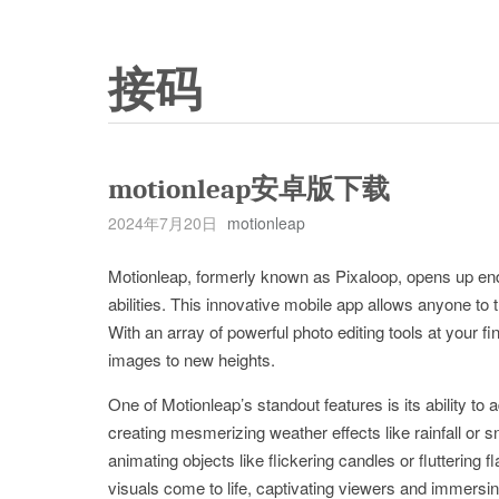
接码
motionleap安卓版下载
2024年7月20日
motionleap
Motionleap, formerly known as Pixaloop, opens up endle
abilities. This innovative mobile app allows anyone to 
With an array of powerful photo editing tools at your f
images to new heights.
One of Motionleap’s standout features is its ability to
creating mesmerizing weather effects like rainfall or 
animating objects like flickering candles or flutterin
visuals come to life, captivating viewers and immersing