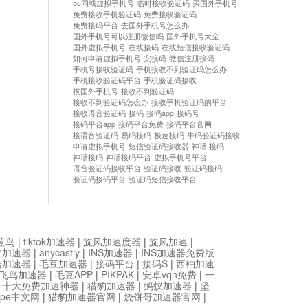
58同城虚拟手机号
临时接收验证码
买国外手机号
免费接收手机验证码
免费接收验证码
免费接码平台
去国外手机号怎么办
国外手机号可以注册微信吗
国外手机号大全
国外虚拟手机号
在线接码
在线短信接收验证码
如何申请虚拟手机号
安接码
微信注册接码
手机号接收验证码
手机接收不到验证码怎么办
手机接收验证码平台
手机验证码接收
拔国外手机号
接收不到验证码
接收不到验证码怎么办
接收手机验证码的平台
接收语音验证码
接码
接码app
接码号
接码平台app
接码平台免费
接码平台官网
接语音验证码
易码接码
极速接码
牛码验证码接收
申请虚拟手机号
短信验证码接收器
神话 接码
神话接码
神话接码平台
虚拟手机号平台
语音验证码接收平台
验证码接收
验证码接码
验证码接码平台
验证码短信接收平台
蓝鸟
|
tiktok加速器
|
旋风加速度器
|
旋风加速
|
管加速器
|
anycastly
|
INS加速器
|
INS加速器免费版
菇加速器
|
毛豆加速器
|
接码平台
|
接码S
|
西柚加速
飞鸟加速器
|
毛豆APP
|
PIKPAK
|
安卓vqn免费
|
一
|
十大免费加速神器
|
猎豹加速器
|
蚂蚁加速器
|
坚
type中文网
|
猎豹加速器官网
|
烧饼哥加速器官网
|