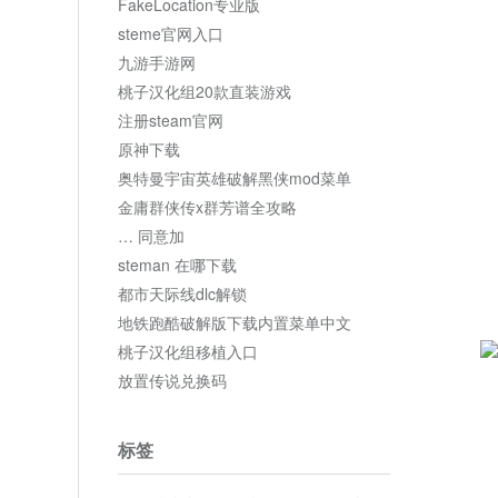
FakeLocation专业版
steme官网入口
九游手游网
桃子汉化组20款直装游戏
注册steam官网
原神下载
奥特曼宇宙英雄破解黑侠mod菜单
金庸群侠传x群芳谱全攻略
… 同意加
steman 在哪下载
都市天际线dlc解锁
地铁跑酷破解版下载内置菜单中文
桃子汉化组移植入口
放置传说兑换码
标签