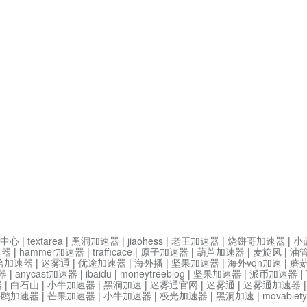
中心
|
textarea
|
黑洞加速器
|
jiaohess
|
老王加速器
|
烧饼哥加速器
|
小
速器
|
hammer加速器
|
trafficace
|
原子加速器
|
葫芦加速器
|
麦旋风
|
油
哈加速器
|
迷雾通
|
优途加速器
|
海外播
|
坚果加速器
|
海外vqn加速
|
蘑
器
|
anycast加速器
|
ibaidu
|
moneytreeblog
|
坚果加速器
|
派币加速器
|
器
|
白石山
|
小牛加速器
|
黑洞加速
|
迷雾通官网
|
迷雾通
|
迷雾通加速器
海鸥加速器
|
芒果加速器
|
小牛加速器
|
极光加速器
|
黑洞加速
|
movable