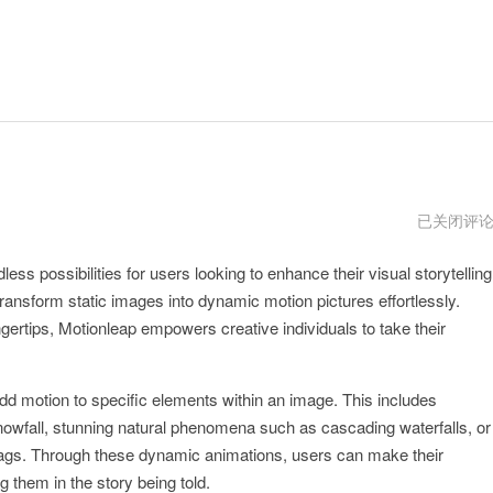
motionleap
已关闭评
安
卓
ss possibilities for users looking to enhance their visual storytelling
版
下
transform static images into dynamic motion pictures effortlessly.
载
ingertips, Motionleap empowers creative individuals to take their
 add motion to specific elements within an image. This includes
snowfall, stunning natural phenomena such as cascading waterfalls, or
g flags. Through these dynamic animations, users can make their
 them in the story being told.