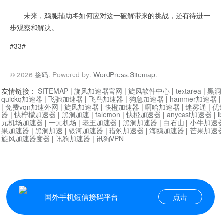
未来，鸡腿辅助将如何应对这一破解带来的挑战，还有待进一
步观察和解决。
#33#
© 2026
接码
. Powered by:
WordPress
.
Sitemap
.
友情链接：
SITEMAP
|
旋风加速器官网
|
旋风软件中心
|
textarea
|
黑洞
quickq加速器
|
飞驰加速器
|
飞鸟加速器
|
狗急加速器
|
hammer加速器
|
免费vqn加速外网
|
旋风加速器
|
快橙加速器
|
啊哈加速器
|
迷雾通
|
优
器
|
快柠檬加速器
|
黑洞加速
|
falemon
|
快橙加速器
|
anycast加速器
|
i
元机场加速器
|
一元机场
|
老王加速器
|
黑洞加速器
|
白石山
|
小牛加速
果加速器
|
黑洞加速
|
银河加速器
|
猎豹加速器
|
海鸥加速器
|
芒果加速
旋风加速器度器
|
讯狗加速器
|
讯狗VPN
国外手机短信接码平台
点击