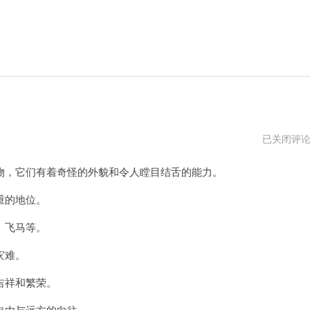
山
已关闭评
海
经
，它们有着奇怪的外貌和令人瞠目结舌的能力。
四
大
异
重的地位。
兽
、飞马等。
灾难。
吉祥和繁荣。
由与远方的向往。