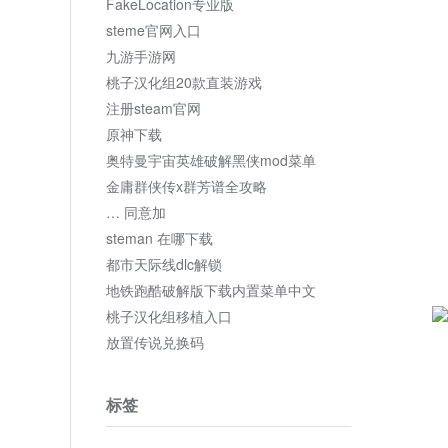
FakeLocation专业版
steme官网入口
九游手游网
桃子汉化组20款直装游戏
注册steam官网
原神下载
奥特曼宇宙英雄破解黑侠mod菜单
金庸群侠传x群芳谱全攻略
… 同意加
steman 在哪下载
都市天际线dlc解锁
地铁跑酷破解版下载内置菜单中文
桃子汉化组移植入口
放置传说兑换码
标签