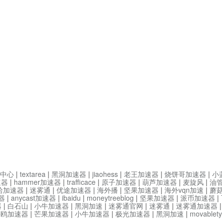
中心
|
textarea
|
黑洞加速器
|
jiaohess
|
老王加速器
|
烧饼哥加速器
|
小
速器
|
hammer加速器
|
trafficace
|
原子加速器
|
葫芦加速器
|
麦旋风
|
油
哈加速器
|
迷雾通
|
优途加速器
|
海外播
|
坚果加速器
|
海外vqn加速
|
蘑
器
|
anycast加速器
|
ibaidu
|
moneytreeblog
|
坚果加速器
|
派币加速器
|
器
|
白石山
|
小牛加速器
|
黑洞加速
|
迷雾通官网
|
迷雾通
|
迷雾通加速器
海鸥加速器
|
芒果加速器
|
小牛加速器
|
极光加速器
|
黑洞加速
|
movable