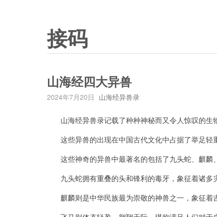
接码
山海经四大异兽
2024年7月20日
山海经异兽录
山海经异兽录记载了种种神秘而又令人惊叹的生物
这些异兽的出现在中国古代文化中占据了举足轻
这些神奇的异兽中最著名的包括了九头蛇、麒麟
九头蛇拥有重叠的头和锋利的毒牙，象征着诸多
麒麟则是中华民族最为崇敬的神兽之一，象征着
飞马则体态轻盈，翱翔天际，堪称满足人们对于自