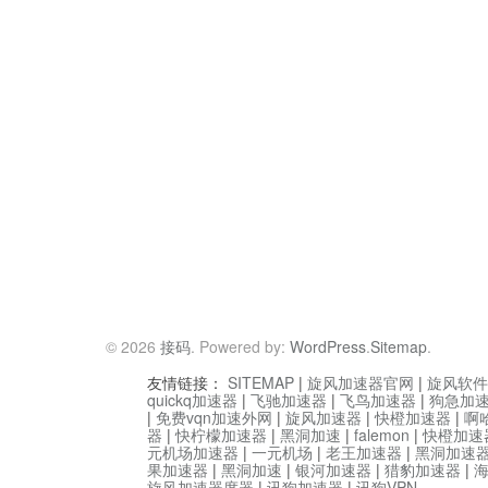
© 2026
接码
. Powered by:
WordPress
.
Sitemap
.
友情链接：
SITEMAP
|
旋风加速器官网
|
旋风软件
quickq加速器
|
飞驰加速器
|
飞鸟加速器
|
狗急加
|
免费vqn加速外网
|
旋风加速器
|
快橙加速器
|
啊
器
|
快柠檬加速器
|
黑洞加速
|
falemon
|
快橙加速
元机场加速器
|
一元机场
|
老王加速器
|
黑洞加速
果加速器
|
黑洞加速
|
银河加速器
|
猎豹加速器
|
旋风加速器度器
|
讯狗加速器
|
讯狗VPN