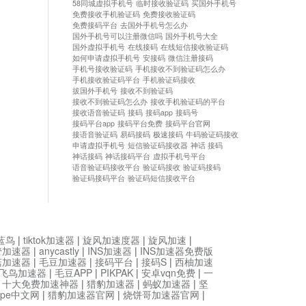
58同城虚拟手机号
临时接收验证码
买国外手机号
免费接收手机验证码
免费接收验证码
免费接码平台
去国外手机号怎么办
国外手机号可以注册微信吗
国外手机号大全
国外虚拟手机号
在线接码
在线短信接收验证码
如何申请虚拟手机号
安接码
微信注册接码
手机号接收验证码
手机接收不到验证码怎么办
手机接收验证码平台
手机验证码接收
拔国外手机号
接收不到验证码
接收不到验证码怎么办
接收手机验证码的平台
接收语音验证码
接码
接码app
接码号
接码平台app
接码平台免费
接码平台官网
接语音验证码
易码接码
极速接码
牛码验证码接收
申请虚拟手机号
短信验证码接收器
神话 接码
神话接码
神话接码平台
虚拟手机号平台
语音验证码接收平台
验证码接收
验证码接码
验证码接码平台
验证码短信接收平台
蓝鸟
|
tiktok加速器
|
旋风加速度器
|
旋风加速
|
管加速器
|
anycastly
|
INS加速器
|
INS加速器免费版
菇加速器
|
毛豆加速器
|
接码平台
|
接码S
|
西柚加速
飞鸟加速器
|
毛豆APP
|
PIKPAK
|
安卓vqn免费
|
一
|
十大免费加速神器
|
猎豹加速器
|
蚂蚁加速器
|
坚
type中文网
|
猎豹加速器官网
|
烧饼哥加速器官网
|