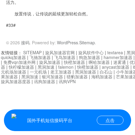
活力。
放置传说，让传说的延续更加轻松自然。
#33#
© 2026
接码
. Powered by:
WordPress
.
Sitemap
.
友情链接：
SITEMAP
|
旋风加速器官网
|
旋风软件中心
|
textarea
|
黑洞
quickq加速器
|
飞驰加速器
|
飞鸟加速器
|
狗急加速器
|
hammer加速器
|
免费vqn加速外网
|
旋风加速器
|
快橙加速器
|
啊哈加速器
|
迷雾通
|
优
器
|
快柠檬加速器
|
黑洞加速
|
falemon
|
快橙加速器
|
anycast加速器
|
i
元机场加速器
|
一元机场
|
老王加速器
|
黑洞加速器
|
白石山
|
小牛加速
果加速器
|
黑洞加速
|
银河加速器
|
猎豹加速器
|
海鸥加速器
|
芒果加速
旋风加速器度器
|
讯狗加速器
|
讯狗VPN
国外手机短信接码平台
点击