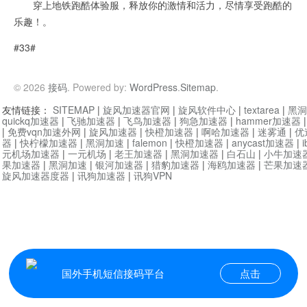
穿上地铁跑酷体验服，释放你的激情和活力，尽情享受跑酷的
乐趣！。
#33#
© 2026
接码
. Powered by:
WordPress
.
Sitemap
.
友情链接：
SITEMAP
|
旋风加速器官网
|
旋风软件中心
|
textarea
|
黑洞
quickq加速器
|
飞驰加速器
|
飞鸟加速器
|
狗急加速器
|
hammer加速器
|
免费vqn加速外网
|
旋风加速器
|
快橙加速器
|
啊哈加速器
|
迷雾通
|
优
器
|
快柠檬加速器
|
黑洞加速
|
falemon
|
快橙加速器
|
anycast加速器
|
i
元机场加速器
|
一元机场
|
老王加速器
|
黑洞加速器
|
白石山
|
小牛加速
果加速器
|
黑洞加速
|
银河加速器
|
猎豹加速器
|
海鸥加速器
|
芒果加速
旋风加速器度器
|
讯狗加速器
|
讯狗VPN
国外手机短信接码平台
点击