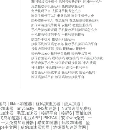
58同城虚拟手机号
临时接收验证码
买国外手机号
免费接收手机验证码
免费接收验证码
免费接码平台
去国外手机号怎么办
国外手机号可以注册微信吗
国外手机号大全
国外虚拟手机号
在线接码
在线短信接收验证码
如何申请虚拟手机号
安接码
微信注册接码
手机号接收验证码
手机接收不到验证码怎么办
手机接收验证码平台
手机验证码接收
拔国外手机号
接收不到验证码
接收不到验证码怎么办
接收手机验证码的平台
接收语音验证码
接码
接码app
接码号
接码平台app
接码平台免费
接码平台官网
接语音验证码
易码接码
极速接码
牛码验证码接收
申请虚拟手机号
短信验证码接收器
神话 接码
神话接码
神话接码平台
虚拟手机号平台
语音验证码接收平台
验证码接收
验证码接码
验证码接码平台
验证码短信接收平台
蓝鸟
|
tiktok加速器
|
旋风加速度器
|
旋风加速
|
管加速器
|
anycastly
|
INS加速器
|
INS加速器免费版
菇加速器
|
毛豆加速器
|
接码平台
|
接码S
|
西柚加速
飞鸟加速器
|
毛豆APP
|
PIKPAK
|
安卓vqn免费
|
一
|
十大免费加速神器
|
猎豹加速器
|
蚂蚁加速器
|
坚
type中文网
|
猎豹加速器官网
|
烧饼哥加速器官网
|