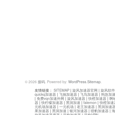
© 2026
接码
. Powered by:
WordPress
.
Sitemap
.
友情链接：
SITEMAP
|
旋风加速器官网
|
旋风软件
quickq加速器
|
飞驰加速器
|
飞鸟加速器
|
狗急加
|
免费vqn加速外网
|
旋风加速器
|
快橙加速器
|
啊
器
|
快柠檬加速器
|
黑洞加速
|
falemon
|
快橙加速
元机场加速器
|
一元机场
|
老王加速器
|
黑洞加速
果加速器
|
黑洞加速
|
银河加速器
|
猎豹加速器
|
旋风加速器度器
|
讯狗加速器
|
讯狗VPN