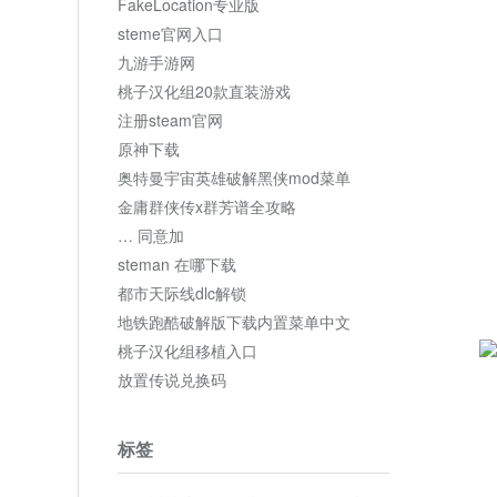
FakeLocation专业版
steme官网入口
九游手游网
桃子汉化组20款直装游戏
注册steam官网
原神下载
奥特曼宇宙英雄破解黑侠mod菜单
金庸群侠传x群芳谱全攻略
… 同意加
steman 在哪下载
都市天际线dlc解锁
地铁跑酷破解版下载内置菜单中文
桃子汉化组移植入口
放置传说兑换码
标签