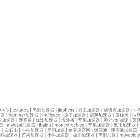
中心
|
textarea
|
黑洞加速器
|
jiaohess
|
老王加速器
|
烧饼哥加速器
|
小
速器
|
hammer加速器
|
trafficace
|
原子加速器
|
葫芦加速器
|
麦旋风
|
油
哈加速器
|
迷雾通
|
优途加速器
|
海外播
|
坚果加速器
|
海外vqn加速
|
蘑
器
|
anycast加速器
|
ibaidu
|
moneytreeblog
|
坚果加速器
|
派币加速器
|
器
|
白石山
|
小牛加速器
|
黑洞加速
|
迷雾通官网
|
迷雾通
|
迷雾通加速器
海鸥加速器
|
芒果加速器
|
小牛加速器
|
极光加速器
|
黑洞加速
|
movable