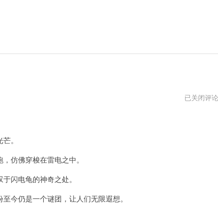
闪
已关闭评
电
龟
ios
光芒。
，仿佛穿梭在雷电之中。
于闪电龟的神奇之处。
至今仍是一个谜团，让人们无限遐想。