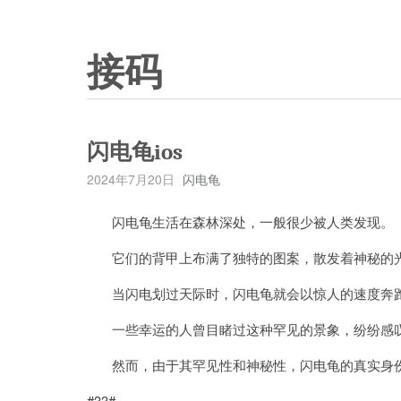
接码
闪电龟ios
2024年7月20日
闪电龟
闪电龟生活在森林深处，一般很少被人类发现。
它们的背甲上布满了独特的图案，散发着神秘的
当闪电划过天际时，闪电龟就会以惊人的速度奔跑
一些幸运的人曾目睹过这种罕见的景象，纷纷感叹
然而，由于其罕见性和神秘性，闪电龟的真实身份
#33#