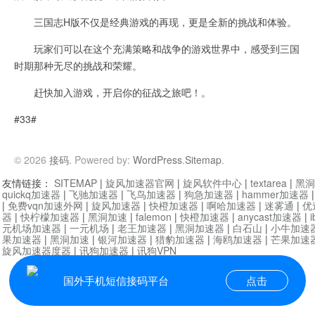
三国志H版不仅是经典游戏的再现，更是全新的挑战和体验。
玩家们可以在这个充满策略和战争的游戏世界中，感受到三国
时期那种无尽的挑战和荣耀。
赶快加入游戏，开启你的征战之旅吧！。
#33#
© 2026
接码
. Powered by:
WordPress
.
Sitemap
.
友情链接：
SITEMAP
|
旋风加速器官网
|
旋风软件中心
|
textarea
|
黑洞
quickq加速器
|
飞驰加速器
|
飞鸟加速器
|
狗急加速器
|
hammer加速器
|
免费vqn加速外网
|
旋风加速器
|
快橙加速器
|
啊哈加速器
|
迷雾通
|
优
器
|
快柠檬加速器
|
黑洞加速
|
falemon
|
快橙加速器
|
anycast加速器
|
i
元机场加速器
|
一元机场
|
老王加速器
|
黑洞加速器
|
白石山
|
小牛加速
果加速器
|
黑洞加速
|
银河加速器
|
猎豹加速器
|
海鸥加速器
|
芒果加速
旋风加速器度器
|
讯狗加速器
|
讯狗VPN
国外手机短信接码平台
点击