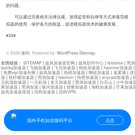
的问题。
可以通过完善相关法律法规、加强监管和自律等方式来规范模
拟器的使用，保护各方的权益，促进模拟器技术的健康发展。
#33#
© 2026
接码
. Powered by:
WordPress
.
Sitemap
.
友情链接：
SITEMAP
|
旋风加速器官网
|
旋风软件中心
|
textarea
|
黑洞
quickq加速器
|
飞驰加速器
|
飞鸟加速器
|
狗急加速器
|
hammer加速器
|
免费vqn加速外网
|
旋风加速器
|
快橙加速器
|
啊哈加速器
|
迷雾通
|
优
器
|
快柠檬加速器
|
黑洞加速
|
falemon
|
快橙加速器
|
anycast加速器
|
i
元机场加速器
|
一元机场
|
老王加速器
|
黑洞加速器
|
白石山
|
小牛加速
果加速器
|
黑洞加速
|
银河加速器
|
猎豹加速器
|
海鸥加速器
|
芒果加速
旋风加速器度器
|
讯狗加速器
|
讯狗VPN
国外手机短信接码平台
点击