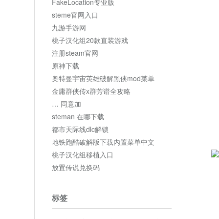
FakeLocation专业版
steme官网入口
九游手游网
桃子汉化组20款直装游戏
注册steam官网
原神下载
奥特曼宇宙英雄破解黑侠mod菜单
金庸群侠传x群芳谱全攻略
… 同意加
steman 在哪下载
都市天际线dlc解锁
地铁跑酷破解版下载内置菜单中文
桃子汉化组移植入口
放置传说兑换码
标签