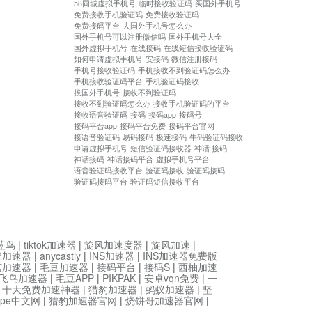
58同城虚拟手机号
临时接收验证码
买国外手机号
免费接收手机验证码
免费接收验证码
免费接码平台
去国外手机号怎么办
国外手机号可以注册微信吗
国外手机号大全
国外虚拟手机号
在线接码
在线短信接收验证码
如何申请虚拟手机号
安接码
微信注册接码
手机号接收验证码
手机接收不到验证码怎么办
手机接收验证码平台
手机验证码接收
拔国外手机号
接收不到验证码
接收不到验证码怎么办
接收手机验证码的平台
接收语音验证码
接码
接码app
接码号
接码平台app
接码平台免费
接码平台官网
接语音验证码
易码接码
极速接码
牛码验证码接收
申请虚拟手机号
短信验证码接收器
神话 接码
神话接码
神话接码平台
虚拟手机号平台
语音验证码接收平台
验证码接收
验证码接码
验证码接码平台
验证码短信接收平台
蓝鸟
|
tiktok加速器
|
旋风加速度器
|
旋风加速
|
管加速器
|
anycastly
|
INS加速器
|
INS加速器免费版
菇加速器
|
毛豆加速器
|
接码平台
|
接码S
|
西柚加速
飞鸟加速器
|
毛豆APP
|
PIKPAK
|
安卓vqn免费
|
一
|
十大免费加速神器
|
猎豹加速器
|
蚂蚁加速器
|
坚
type中文网
|
猎豹加速器官网
|
烧饼哥加速器官网
|