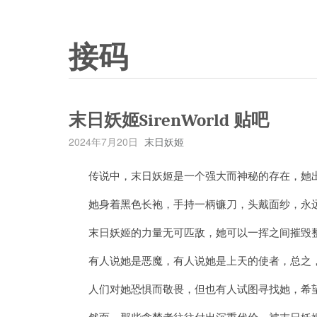
接码
末日妖姬SirenWorld 贴吧
2024年7月20日
末日妖姬
传说中，末日妖姬是一个强大而神秘的存在，她出
她身着黑色长袍，手持一柄镰刀，头戴面纱，永
末日妖姬的力量无可匹敌，她可以一挥之间摧毁整
有人说她是恶魔，有人说她是上天的使者，总之，
人们对她恐惧而敬畏，但也有人试图寻找她，希望
然而，那些贪婪者往往付出沉重代价，被末日妖