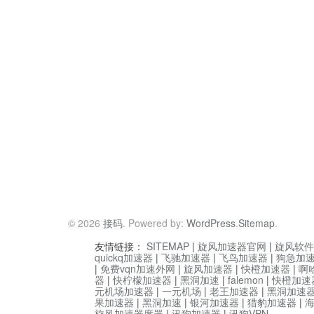
© 2026
接码
. Powered by:
WordPress
.
Sitemap
.
友情链接：
SITEMAP
|
旋风加速器官网
|
旋风软件
quickq加速器
|
飞驰加速器
|
飞鸟加速器
|
狗急加
|
免费vqn加速外网
|
旋风加速器
|
快橙加速器
|
啊
器
|
快柠檬加速器
|
黑洞加速
|
falemon
|
快橙加速
元机场加速器
|
一元机场
|
老王加速器
|
黑洞加速
果加速器
|
黑洞加速
|
银河加速器
|
猎豹加速器
|
旋风加速器度器
|
讯狗加速器
|
讯狗VPN