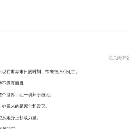
末
已关闭评
日
妖
现在世界末日的时刻，带来毁灭和死亡。
姬
SirenWorld
贴
远不露真面目。
吧
个世界，让一切归于虚无。
她带来的是死亡和毁灭。
从她身上获取力量。
姬所毁灭。