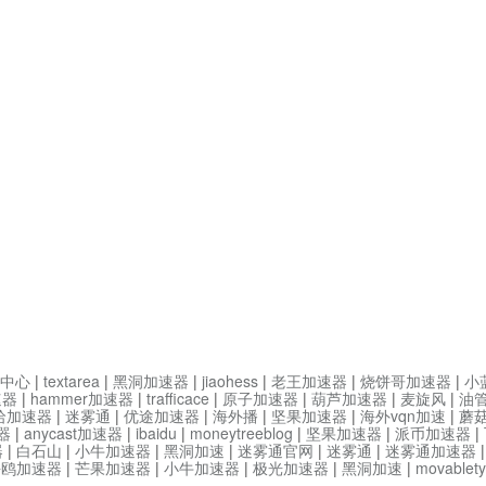
中心
|
textarea
|
黑洞加速器
|
jiaohess
|
老王加速器
|
烧饼哥加速器
|
小
速器
|
hammer加速器
|
trafficace
|
原子加速器
|
葫芦加速器
|
麦旋风
|
油
哈加速器
|
迷雾通
|
优途加速器
|
海外播
|
坚果加速器
|
海外vqn加速
|
蘑
器
|
anycast加速器
|
ibaidu
|
moneytreeblog
|
坚果加速器
|
派币加速器
|
器
|
白石山
|
小牛加速器
|
黑洞加速
|
迷雾通官网
|
迷雾通
|
迷雾通加速器
海鸥加速器
|
芒果加速器
|
小牛加速器
|
极光加速器
|
黑洞加速
|
movable