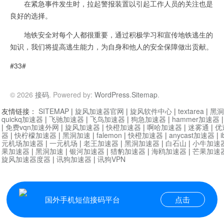
在紧急事件发生时，拉起警报装置以引起工作人员的关注也是
良好的选择。
地铁安全对每个人都很重要，通过积极学习和宣传地铁逃生的
知识，我们将提高逃生能力，为自身和他人的安全保障做出贡献。
#33#
© 2026
接码
. Powered by:
WordPress
.
Sitemap
.
友情链接：
SITEMAP
|
旋风加速器官网
|
旋风软件中心
|
textarea
|
黑洞
quickq加速器
|
飞驰加速器
|
飞鸟加速器
|
狗急加速器
|
hammer加速器
|
免费vqn加速外网
|
旋风加速器
|
快橙加速器
|
啊哈加速器
|
迷雾通
|
优
器
|
快柠檬加速器
|
黑洞加速
|
falemon
|
快橙加速器
|
anycast加速器
|
i
元机场加速器
|
一元机场
|
老王加速器
|
黑洞加速器
|
白石山
|
小牛加速
果加速器
|
黑洞加速
|
银河加速器
|
猎豹加速器
|
海鸥加速器
|
芒果加速
旋风加速器度器
|
讯狗加速器
|
讯狗VPN
国外手机短信接码平台
点击