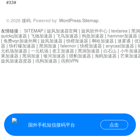
#33#
© 2026
接码
. Powered by:
WordPress
.
Sitemap
.
友情链接：
SITEMAP
|
旋风加速器官网
|
旋风软件中心
|
textarea
|
黑洞
quickq加速器
|
飞驰加速器
|
飞鸟加速器
|
狗急加速器
|
hammer加速器
|
免费vqn加速外网
|
旋风加速器
|
快橙加速器
|
啊哈加速器
|
迷雾通
|
优
器
|
快柠檬加速器
|
黑洞加速
|
falemon
|
快橙加速器
|
anycast加速器
|
i
元机场加速器
|
一元机场
|
老王加速器
|
黑洞加速器
|
白石山
|
小牛加速
果加速器
|
黑洞加速
|
银河加速器
|
猎豹加速器
|
海鸥加速器
|
芒果加速
旋风加速器度器
|
讯狗加速器
|
讯狗VPN
国外手机短信接码平台
点击