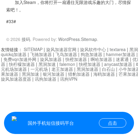
加入Steam，你将打开一扇通往无限游戏乐趣的大门，尽情探
索吧！。
#33#
© 2026
接码
. Powered by:
WordPress
.
Sitemap
.
友情链接：
SITEMAP
|
旋风加速器官网
|
旋风软件中心
|
textarea
|
黑洞
quickq加速器
|
飞驰加速器
|
飞鸟加速器
|
狗急加速器
|
hammer加速器
|
免费vqn加速外网
|
旋风加速器
|
快橙加速器
|
啊哈加速器
|
迷雾通
|
优
器
|
快柠檬加速器
|
黑洞加速
|
falemon
|
快橙加速器
|
anycast加速器
|
i
元机场加速器
|
一元机场
|
老王加速器
|
黑洞加速器
|
白石山
|
小牛加速
果加速器
|
黑洞加速
|
银河加速器
|
猎豹加速器
|
海鸥加速器
|
芒果加速
旋风加速器度器
|
讯狗加速器
|
讯狗VPN
国外手机短信接码平台
点击