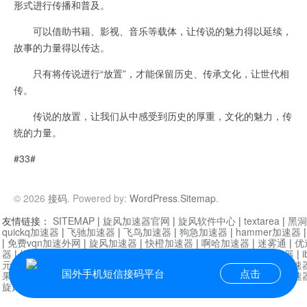
形式进行传播和普及。
可以借助书籍、影视、音乐等载体，让传说的魅力得以延续，
故事的力量得以传达。
只有将传说进行“放置”，才能保留历史、传承文化，让世代相
传。
传说的放置，让我们从中感受到历史的厚重，文化的魅力，传
统的力量。
#33#
© 2026
接码
. Powered by:
WordPress
.
Sitemap
.
友情链接：
SITEMAP
|
旋风加速器官网
|
旋风软件中心
|
textarea
|
黑洞
quickq加速器
|
飞驰加速器
|
飞鸟加速器
|
狗急加速器
|
hammer加速器
|
免费vqn加速外网
|
旋风加速器
|
快橙加速器
|
啊哈加速器
|
迷雾通
|
优
器
|
快柠檬加速器
|
黑洞加速
|
falemon
|
快橙加速器
|
anycast加速器
|
i
元机场加速器
|
一元机场
|
老王加速器
|
黑洞加速器
|
白石山
|
小牛加速
国外手机短信接码平台
点击
果加速器
|
黑洞加速
|
银河加速器
|
猎豹加速器
|
海鸥加速器
|
芒果加速
旋风加速器度器
|
讯狗加速器
|
讯狗VPN