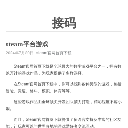
接码
steam平台游戏
2024年7月20日
steam官网首页下载
Steam官网首页下载是全球最大的数字游戏平台之一，拥有数
以万计的游戏作品，为玩家提供了多样选择。
在Steam官网首页下载中，你可以找到各种类型的游戏，包括
冒险、竞速、格斗、模拟、体育等等。
这些游戏作品由全球顶尖开发团队倾力打造，精彩程度不容小
觑。
而且，Steam官网首页下载提供了多语言支持及丰富的社区功
能，让玩家可以与世界各地的游戏爱好者交流互动。