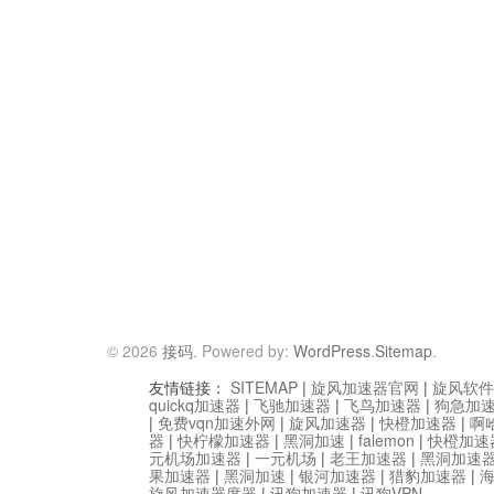
© 2026
接码
. Powered by:
WordPress
.
Sitemap
.
友情链接：
SITEMAP
|
旋风加速器官网
|
旋风软件
quickq加速器
|
飞驰加速器
|
飞鸟加速器
|
狗急加
|
免费vqn加速外网
|
旋风加速器
|
快橙加速器
|
啊
器
|
快柠檬加速器
|
黑洞加速
|
falemon
|
快橙加速
元机场加速器
|
一元机场
|
老王加速器
|
黑洞加速
果加速器
|
黑洞加速
|
银河加速器
|
猎豹加速器
|
旋风加速器度器
|
讯狗加速器
|
讯狗VPN