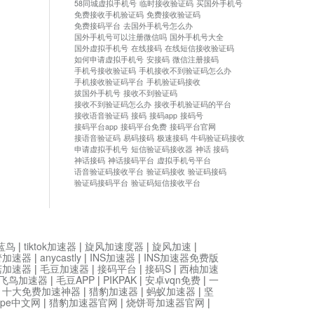
58同城虚拟手机号
临时接收验证码
买国外手机号
免费接收手机验证码
免费接收验证码
免费接码平台
去国外手机号怎么办
国外手机号可以注册微信吗
国外手机号大全
国外虚拟手机号
在线接码
在线短信接收验证码
如何申请虚拟手机号
安接码
微信注册接码
手机号接收验证码
手机接收不到验证码怎么办
手机接收验证码平台
手机验证码接收
拔国外手机号
接收不到验证码
接收不到验证码怎么办
接收手机验证码的平台
接收语音验证码
接码
接码app
接码号
接码平台app
接码平台免费
接码平台官网
接语音验证码
易码接码
极速接码
牛码验证码接收
申请虚拟手机号
短信验证码接收器
神话 接码
神话接码
神话接码平台
虚拟手机号平台
语音验证码接收平台
验证码接收
验证码接码
验证码接码平台
验证码短信接收平台
蓝鸟
|
tiktok加速器
|
旋风加速度器
|
旋风加速
|
管加速器
|
anycastly
|
INS加速器
|
INS加速器免费版
菇加速器
|
毛豆加速器
|
接码平台
|
接码S
|
西柚加速
飞鸟加速器
|
毛豆APP
|
PIKPAK
|
安卓vqn免费
|
一
|
十大免费加速神器
|
猎豹加速器
|
蚂蚁加速器
|
坚
type中文网
|
猎豹加速器官网
|
烧饼哥加速器官网
|