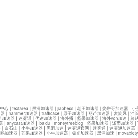
中心
|
textarea
|
黑洞加速器
|
jiaohess
|
老王加速器
|
烧饼哥加速器
|
小
速器
|
hammer加速器
|
trafficace
|
原子加速器
|
葫芦加速器
|
麦旋风
|
油
哈加速器
|
迷雾通
|
优途加速器
|
海外播
|
坚果加速器
|
海外vqn加速
|
蘑
器
|
anycast加速器
|
ibaidu
|
moneytreeblog
|
坚果加速器
|
派币加速器
|
器
|
白石山
|
小牛加速器
|
黑洞加速
|
迷雾通官网
|
迷雾通
|
迷雾通加速器
海鸥加速器
|
芒果加速器
|
小牛加速器
|
极光加速器
|
黑洞加速
|
movable