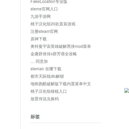
FakeLocation专业版
steme官网入口
九游手游网
桃子汉化组20款直装游戏
注册steam官网
原神下载
奥特曼宇宙英雄破解黑侠mod菜单
金庸群侠传x群芳谱全攻略
… 同意加
steman 在哪下载
都市天际线dlc解锁
地铁跑酷破解版下载内置菜单中文
桃子汉化组移植入口
放置传说兑换码
标签